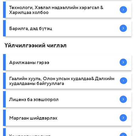
Технологи, Хэвлэл мэдээллийн хэрэгсэл &
Харилцаа холбоо
Барилга, дэд бүтэц
Үйлчилгээний чиглэл
Арилжааны гэрээ
Гаалийн хууль, Олон улсын худалдаа& Дэлхийн
худалдааны байгууллага
Лиценз ба зөвшөөрөл
Маргаан шийдвэрлэх