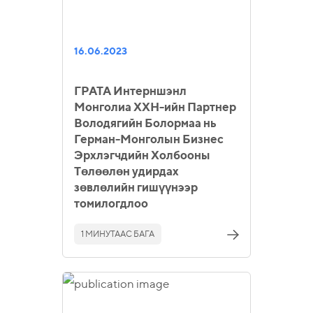
16.06.2023
ГРАТА Интерншэнл
Монголиа ХХН-ийн Партнер
Володягийн Болормаа нь
Герман-Монголын Бизнес
Эрхлэгчдийн Холбооны
Төлөөлөн удирдах
зөвлөлийн гишүүнээр
томилогдлоо
1 МИНУТААС БАГА