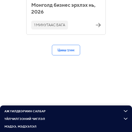
Монголд бизнес эрхлэх нь,
2026
1 МИНУТААС БАГА
Цааш үзэх
АЖ ҮЙЛДВЭРИЙН САЛБАР
ҮЙЛЧИЛГЭЭНИЙ ЧИГЛЭЛ
МЭДЭЭ, МЭДЭЭЛЭЛ