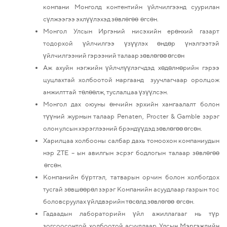
компани Монголд контентийн үйлчилгээнд суурилан
сүлжээгээ эхлүүлэхэд зөвлөгөө өгсөн.
Монгол Улсын Иргэний нисэхийн ерөнхий газарт
тодорхой үйлчилгээ үзүүлэх өндөр үнэлгээтэй
үйлчилгээний гэрээний талаар зөвлөгөө өгсөн
Аж ахуйн нэгжийн үйлчлүүлэгчдэд хөдөлмөрийн гэрээ
цуцлахтай холбоотой маргаанд зуучлагчаар оролцож
амжилттай төлөөлж, туслалцаа үзүүлсэн.
Монгол дах оюуны өмчийн эрхийн хамгаалалт болон
түүний журмын талаар Penaten, Procter & Gamble зэрэг
олон улсын хэрэглээний брэндүүдэд зөвлөгөө өгсөн.
Харилцаа холбооны салбар дахь томоохон компаниудын
нэр ZTE – ын авилгын эсрэг бодлогын талаар зөвлөгөө
өгсөн.
Компанийн бүртгэл, татварын орчин болон холбогдох
тусгай зөвшөөрөл зэрэг Компанийн асуудлаар газрын тос
боловсруулах үйлдвэрийн төсөлд зөвлөгөө өгсөн.
Гадаадын лабораторийн үйл ажиллагааг нь түр
зогсоосонтой холбоотой асуудлаар Улсын Мэргэжлийн