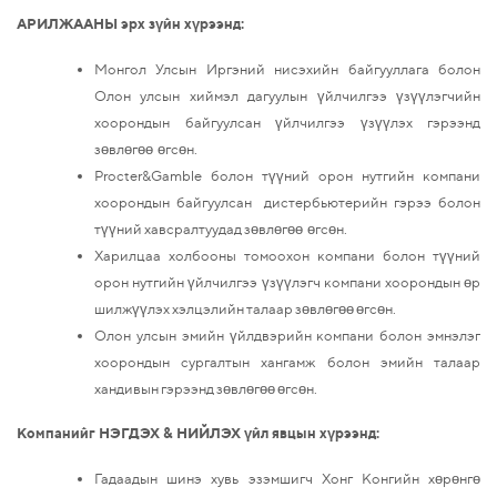
АРИЛЖААНЫ эрх зүйн хүрээнд:
Монгол Улсын Иргэний нисэхийн байгууллага болон
Олон улсын хиймэл дагуулын үйлчилгээ үзүүлэгчийн
хоорондын байгуулсан үйлчилгээ үзүүлэх гэрээнд
зөвлөгөө өгсөн.
Procter&Gamble болон түүний орон нутгийн компани
хоорондын байгуулсан дистербьютерийн гэрээ болон
түүний хавсралтуудад зөвлөгөө өгсөн.
Харилцаа холбооны томоохон компани болон түүний
орон нутгийн үйлчилгээ үзүүлэгч компани хоорондын өр
шилжүүлэх хэлцэлийн талаар зөвлөгөө өгсөн.
Олон улсын эмийн үйлдвэрийн компани болон эмнэлэг
хоорондын сургалтын хангамж болон эмийн талаар
хандивын гэрээнд зөвлөгөө өгсөн.
Компанийг НЭГДЭХ & НИЙЛЭХ үйл явцын хүрээнд:
Гадаадын шинэ хувь эзэмшигч Хонг Конгийн хөрөнгө