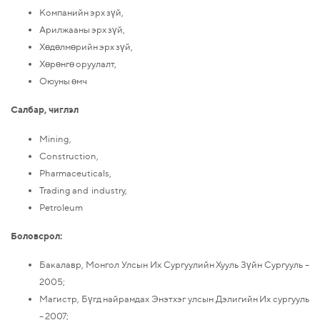
Компанийн эрх зүй,
Арилжааны эрх зүй,
Хөдөлмөрийн эрх зүй,
Хөрөнгө оруулалт,
Оюуны өмч
Салбар, чиглэл
Mining,
Construction,
Pharmaceuticals,
Trading and industry,
Petroleum
Боловсрол:
Бакалавр, Монгол Улсын Их Сургуулийн Хууль Зүйн Сургууль –
2005;
Магистр, Бүгд найрамдах Энэтхэг улсын Дэлигийн Их сургууль
– 2007;