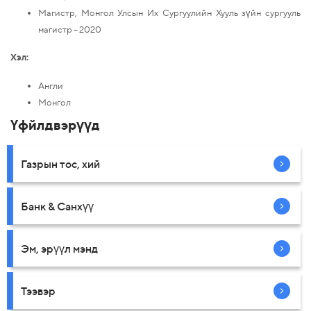
Магистр, Монгол Улсын Их Сургуулийн Хууль зүйн сургууль
магистр – 2020
Хэл:
Англи
Монгол
Үфйлдвэрүүд
Газрын тос, хий
Банк & Санхүү
Эм, эрүүл мэнд
Тээвэр