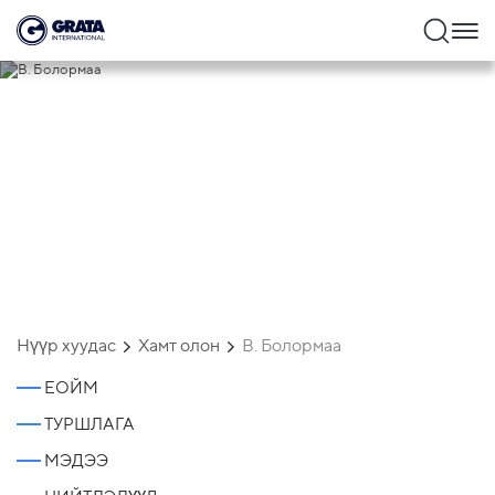
В. Болормаа
В.
Нүүр хуудас
Хамт олон
В. Болормаа
Болормаа
ЕОЙМ
ТУРШЛАГА
Партнер,
МЭДЭЭ
Өмгөөллийн