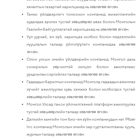
хяналтын газартай харилцахад нь зөвлөгөө өгсөн.
Тамхи үйлдвэрлэгч томоохон компанид жижиглэнгийн
худалдаа эрхлэх тусгай зөвшөөрөл авах болон Монголын
Гаалийн байгууллагатай харилцахад нь зөвлөгөө өгсөн.
Уул уурхай, эм зүй, харилцаа холбоо болон мэдээллийн
нууцлалын талаар үйлчлүүлэгч компанидаа зөвлөгөө
өгсөн.
Олон улсын эмийн үйлдвэрийн компанид Монгол дахь
сонирхлын зөрчилтэй хэлцэл болон авилгалаас
урьдчилан сэргийлэх талаар зөвлөгөө өгсөн.
Гадаадын барилгын компанид Монголд гадаадын ажиллах
хүчийг ажиллуулах хувь хэмжээ болон холбогдох тусгай
зөвшөөрлийн талаар зөвлөгөө өгсөн.
Монгол Улсад такси үйлчилгээний платформ ажиллуулах
тусгай зөвшөөрлийн талаар зөвлөгөө өгсөн.
Дэлхийн хамгийн том био-эм зүйн компаниудын нэг Pfizer
Inc компанид Монголын эмийн зар сурталчилгааны хууль,
журмын талаар зөвлөгөө өгсөн.