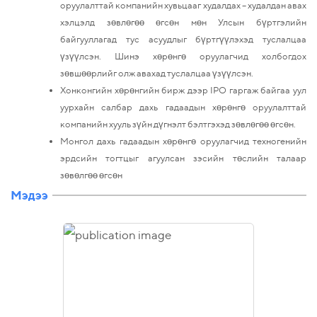
оруулалттай компанийн хувьцааг худалдах – худалдан авах
хэлцэлд зөвлөгөө өгсөн мөн Улсын бүртгэлийн
байгууллагад тус асуудлыг бүртгүүлэхэд туслалцаа
үзүүлсэн. Шинэ хөрөнгө оруулагчид холбогдох
зөвшөөрлийг олж авахад туслалцаа үзүүлсэн.
Хонконгийн хөрөнгийн бирж дээр IPO гаргаж байгаа уул
уурхайн салбар дахь гадаадын хөрөнгө оруулалттай
компанийн хууль зүйн дүгнэлт бэлтгэхэд зөвлөгөө өгсөн.
Монгол дахь гадаадын хөрөнгө оруулагчид техногенийн
эрдсийн тогтцыг агуулсан зэсийн төслийн талаар
зөвөлгөө өгсөн
Мэдээ