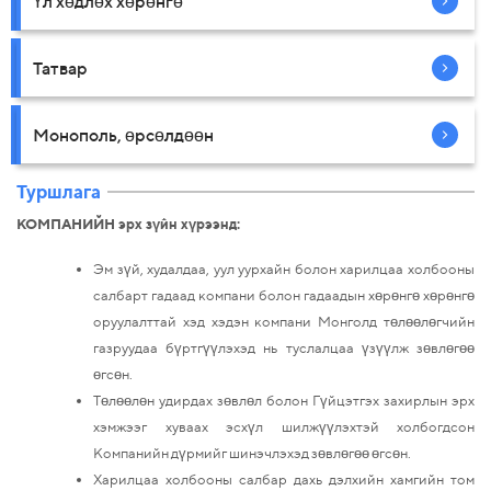
Үл хөдлөх хөрөнгө
Татвар
Монополь, өрсөлдөөн
Туршлага
КОМПАНИЙН эрх зүйн хүрээнд:
Эм зүй, худалдаа, уул уурхайн болон харилцаа холбооны
салбарт гадаад компани болон гадаадын хөрөнгө хөрөнгө
оруулалттай хэд хэдэн компани Монголд төлөөлөгчийн
газруудаа бүртгүүлэхэд нь туслалцаа үзүүлж зөвлөгөө
өгсөн.
Төлөөлөн удирдах зөвлөл болон Гүйцэтгэх захирлын эрх
хэмжээг хуваах эсхүл шилжүүлэхтэй холбогдсон
Компанийн дүрмийг шинэчлэхэд зөвлөгөө өгсөн.
Харилцаа холбооны салбар дахь дэлхийн хамгийн том