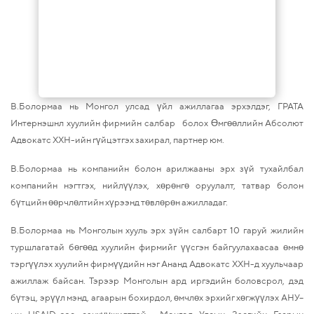
В.Болормаа нь Монгол улсад үйл ажиллагаа эрхэлдэг, ГРАТА
Интернэшнл хуулийн фирмийн салбар болох Өмгөөллийн Абсолют
Адвокатс ХХН-ийн гүйцэтгэх захирал, партнер юм.
В.Болормаа нь компанийн болон арилжааны эрх зүй тухайлбал
компанийн нэгтгэх, нийлүүлэх, хөрөнгө оруулалт, татвар болон
бүтцийн өөрчлөлтийн хүрээнд төвлөрөн ажилладаг.
В.Болормаа нь Монголын хууль эрх зүйн салбарт 10 гаруй жилийн
туршлагатай бөгөөд хуулийн фирмийг үүсгэн байгуулахаасаа өмнө
тэргүүлэх хуулийн фирмүүдийн нэг Ананд Адвокатс ХХН-д хуульчаар
ажиллаж байсан. Тэрээр Монголын ард иргэдийн боловсрол, дэд
бүтэц, эрүүл мэнд, агаарын бохирдол, өмчлөх эрхийг хөгжүүлэх АНУ–
ын USAID-ээс санхүүжилттэй Монгол Улсын Засгийн Газрын