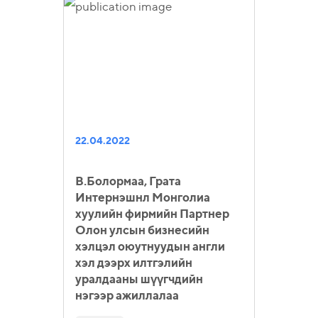
22.04.2022
В.Болормаа, Грата
Интернэшнл Монголиа
хуулийн фирмийн Партнер
Олон улсын бизнесийн
хэлцэл оюутнуудын англи
хэл дээрх илтгэлийн
уралдааны шүүгчдийн
нэгээр ажиллалаа