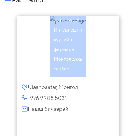
НИЙТЛЭЛҮҮД
Абсолют
Адвокатс
ХХН, ГРАТА
Интернэшнл
хуулийн
фирмийн
Монгол дахь
салбар
Ulaanbaatar, Монгол
+976 9908 5031
Надад бичээрэй