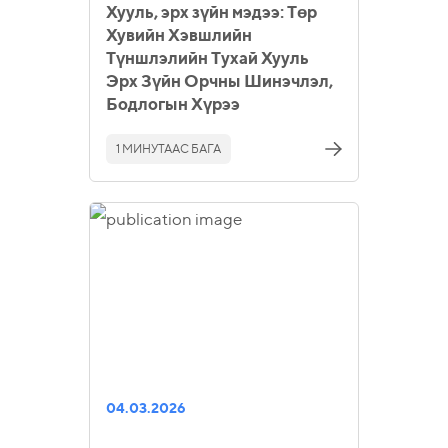
Хууль, эрх зүйн мэдээ: Төр
Хувийн Хэвшлийн
Түншлэлийн Тухай Хууль
Эрх Зүйн Орчны Шинэчлэл,
Бодлогын Хүрээ
1 МИНУТААС БАГА
04.03.2026