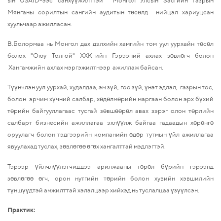
Мянганы сорилтын сангийн аудитын төсөлд нийцэл хариуцсан
хуульчаар ажилласан.
В.Болормаа нь Монгол дах дэлхийн хамгийн том уул уурхайн төсөл
болох "Оюу Толгой" ХХК-ийн Гэрээний ахлах зөвлөгч болон
Хангамжийн ахлах мэргэжилтнээр ажиллаж байсан.
Түүнчлэн уул уурхай, худалдаа, эм зүй, гоо зүй, үнэт эдлэл, газрын тос,
болон эрчим хүчний салбар, хөдөлмөрийн маргаан болон эрх бүхий
төрийн байгууллагаас тусгай зөвшөөрөл авах зэрэг олон төрлийн
салбарт бизнесийн ажиллагаа эхлүүлж байгаа гадаадын хөрөнгө
оруулагч болон тэдгээрийн компанийн өдөр тутмын үйл ажиллагаа
явуулахад туслах, зөвлөгөө өгөх хангалттай мэдлэгтэй.
Тэрээр үйлчлүүлэгчиддээ арилжааны төрөл бүрийн гэрээнд
зөвлөгөө өгч, орон нутгийн төрийн болон хувийн хэвшилийн
түншүүдтэй амжилттай хэлэлцээр хийхэд нь туслалцаа үзүүлсэн.
Практик: