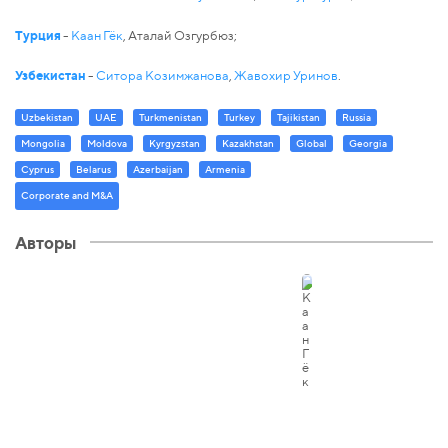
Турция
-
Каан Гёк
, Аталай Озгурбюз;
Узбекистан
-
Ситора Козимжанова
,
Жавохир Уринов
.
Uzbekistan
UAE
Turkmenistan
Turkey
Tajikistan
Russia
Mongolia
Moldova
Kyrgyzstan
Kazakhstan
Global
Georgia
Cyprus
Belarus
Azerbaijan
Armenia
Corporate and M&A
Авторы