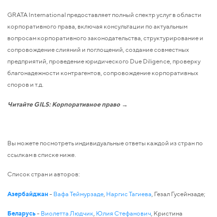
GRATA International предоставляет полный спектр услуг в области
корпоративного права, включая консультации по актуальным
вопросам корпоративного законодательства, структурирование и
сопровождение слияний и поглощений, создание совместных
предприятий, проведение юридического Due Diligence, проверку
благонадежности контрагентов, сопровождение корпоративных
споров и т.д.
Читайте GILS: Корпоративное право →
Вы можете посмотреть индивидуальные ответы каждой из стран по
ссылкам в списке ниже.
Список стран и авторов:
Азербайджан
-
Вафа Теймурзаде
,
Наргис Тагиева
, Гезал Гусейнзаде;
Беларусь
-
Виолетта Людчик
,
Юлия Стефанович
, Кристина