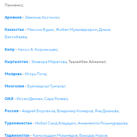
Панченко;
Армения
-
Эвелина Хостикян
;
Казахстан
-
Максим Бурак
,
Жибек Мухамедкарим
,
Диана
Бектибаева
;
Кипр
-
Насос А. Кириакидес
;
Кыргызстан
-
Эльвира Маратова
, Таалайбек Айжамал;
Молдова
-
Игорь Попа
;
Монголия
-
Буянжаргал Тунгалаг
;
ОАЭ
-
Иссам Дахман
,
Сара Ризван
;
Россия
-
Андрей Боровков
,
Владимир Комаров
,
Яна Дианова
;
Туркменистан
-
Икбал Саид Алауддин
,
Аннаменгли Розымурадова
;
Таджикистан
-
Камолиддин Мухамедов
,
Баходур Нуров
;