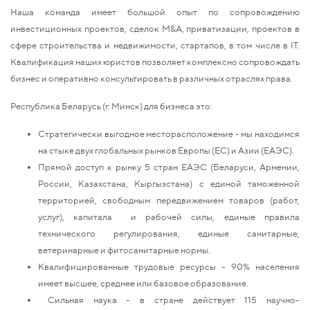
Наша команда имеет большой опыт по сопровождению
инвестиционных проектов, сделок М&A, приватизации, проектов в
сфере строительства и недвижимости, стартапов, в том числе в IT.
Квалификация наших юристов позволяет комплексно сопровождать
бизнес и оперативно консультировать в различных отраслях права.
Республика Беларусь (г. Минск) для бизнеса это:
Стратегически выгодное месторасположение - мы находимся
на стыке двух глобальных рынков Европы (ЕС) и Азии (ЕАЭС).
Прямой доступ к рынку 5 стран ЕАЭС (Беларуси, Армении,
России, Казахстана, Кыргызстана) с единой таможенной
территорией, свободным передвижением товаров (работ,
услуг), капитала и рабочей силы, единые правила
технического регулирования, единые санитарные,
ветеринарные и фитосанитарные нормы.
Квалифицированные трудовые ресурсы - 90% населения
имеет высшее, среднее или базовое образование.
Сильная наука - в стране действует 115
научно-