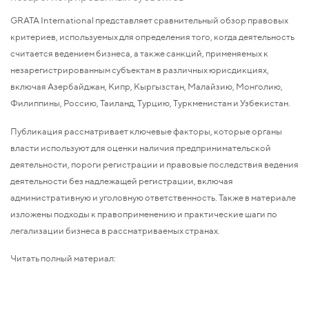
GRATA International представляет сравнительный обзор правовых
критериев, используемых для определения того, когда деятельность
считается ведением бизнеса, а также санкций, применяемых к
незарегистрированным субъектам в различных юрисдикциях,
включая Азербайджан, Кипр, Кыргызстан, Малайзию, Монголию,
Филиппины, Россию, Таиланд, Турцию, Туркменистан и Узбекистан.
Публикация рассматривает ключевые факторы, которые органы
власти используют для оценки наличия предпринимательской
деятельности, пороги регистрации и правовые последствия ведения
деятельности без надлежащей регистрации, включая
административную и уголовную ответственность. Также в материале
изложены подходы к правоприменению и практические шаги по
легализации бизнеса в рассматриваемых странах.
Читать полный материал: