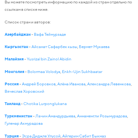
Вы можете посмотреть информацию по каждой из стран отдельно по
ссылкам в списке ниже.
Список стран и авторов:
Азербайджан
-
Вафа Теймурзаде
Кыргызстан
-
Айсанат Сафарбек кызы
,
Бермет Мукаева
Малайзия
-
Yusrizal bin Zainol Abidin
Монголия
-
Bolormaa Volodya
,
Enkh-Ujin Sukhbaatar
Россия
-
Андрей Боровков
,
Алёна Иванова
,
Александра Левенкова
,
Вячеслав Хоровский
Таиланд
-
Chotika Lurponglukana
Туркменистан
-
Лачин Амандурдыева
,
Аннаменгли Розымурадова
,
Гуленар Акмурадова
Tурция
-
Эсра Диджле Улусой
,
Айгерим Сабит Быкмаз