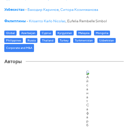
Узбекистан
-
Баходир Каримов
,
Ситора Козимжанова
Филиппины
-
Krisanto Karlo Nicolas
, Eufelia Rembelle Simbol
Global
Azerbaijan
Cyprus
Kyrgyzstan
Malaysia
Mongolia
Philippines
Russia
Thailand
Turkey
Turkmenistan
Uzbekistan
Corporate and M&A
Авторы