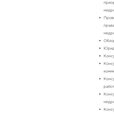
прио
недро
Прове
права
недр
Обзо
Юрид
Консу
Конс
комме
Консу
работ
Конс
недр
Конс