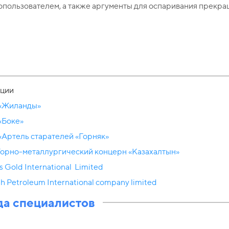
пользователем, а также аргументы для оспаривания прекр
ции
«Жиланды»
«Боке»
Артель старателей «Горняк»
Горно-металлургический концерн «Казахалтын»
s Gold International Limited
sh Petroleum International company limited
а специалистов