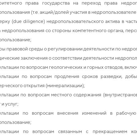
ритетного права государства на переход права недроп
пользования (т.е. акций/долей участия в недропользовател
рку (due diligence) недропользовательского актива в ча
 недропользования со стороны компетентного органа, перс
опользование;
ры правовой среды о регулировании деятельности по недро
ические заключения о соответствии деятельности недропол
льтации по вопросам геологических и горных отводов, вклю
ультации по вопросам продления сроков разведки, добы
рческого открытия (минерализации);
льтации по вопросам местного содержания (внутристраново
 и услуг;
ультации по вопросам внесения изменений в рабочую
опользование;
ультации по вопросам связанным с прекращением ко