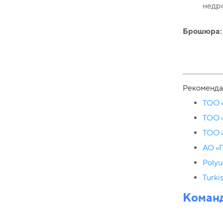
недро
Брошюра:
Рекоменда
ТОО 
ТОО 
ТОО «
АО «
Polyu
Turki
Команд