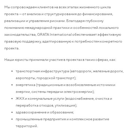
Мы сопровождаем клиентов на всех этапах жизненного цикла
проекта — от анализа и структурирования до финансирования,
реализации и управления рисками. Благодаря глубокому
пониманию международной практики и особенностей локального
законодательства, GRATA International обеспечивает эффективную
правовую поддержку, адаптированную к потребностям конкретного
проекта.
Наши юристы принимали участие в проектах в таких сферах, как:
транспортная инфраструктура (автодороги, железные дороги,
аэропорты, городской транспорт);
энергетика (традиционные и возобновляемые источники
энергии, системы передачи электроэнергии);
ЖКХ и коммунальные услуги (водоснабжение, очистка и
переработка отходов, утилизация);
здравоохранение и образование;
промышленные предприятия и комплексное развитие
территорий.