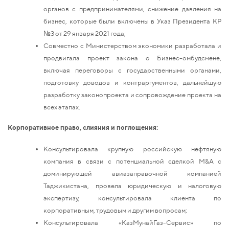
органов с предпринимателями, снижение давления на
бизнес, которые были включены в Указ Президента КР
№3 от 29 января 2021 года;
Совместно с Министерством экономики разработала и
продвигала проект закона о Бизнес-омбудсмене,
включая переговоры с государственными органами,
подготовку доводов и контраргументов, дальнейшую
разработку законопроекта и сопровождение проекта на
всех этапах.
Корпоративное право, слияния и поглощения:
Консультировала крупную российскую нефтяную
компания в связи с потенциальной сделкой M&A с
доминирующей авиазаправочной компанией
Таджикистана, провела юридическую и налоговую
экспертизу, консультировала клиента по
корпоративным, трудовым и другим вопросам;
Консультировала «КазМунайГаз-Сервис» по