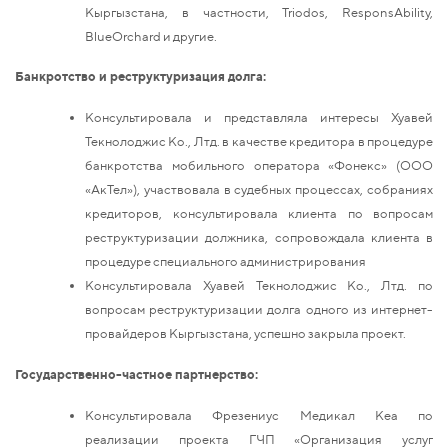
Кыргызстана, в частности, Triodos, ResponsAbility,
BlueOrchard и другие.
Банкротство и реструктуризация долга:
Консультировала и представляла интересы Хуавей
Текнолоджис Ко., Лтд. в качестве кредитора в процедуре
банкротства мобильного оператора «Фонекс» (ООО
«АкТел»), участвовала в судебных процессах, собраниях
кредиторов, консультировала клиента по вопросам
реструктуризации должника, сопровождала клиента в
процедуре специального администрирования
Консультировала Хуавей Текнолоджис Ко., Лтд. по
вопросам реструктуризации долга одного из интернет-
провайдеров Кыргызстана, успешно закрыла проект.
Государственно-частное партнерство:
Консультировала Фрезениус Медикал Кеа по
реализации проекта ГЧП «Организация услуг