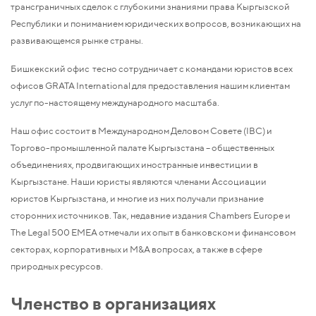
трансграничных сделок с глубокими знаниями права Кыргызской
Республики и пониманием юридических вопросов, возникающих на
развивающемся рынке страны.
Бишкекский офис тесно сотрудничает с командами юристов всех
офисов GRATA International для предоставления нашим клиентам
услуг по-настоящему международного масштаба.
Наш офис состоит в Международном Деловом Совете (IBC) и
Торгово-промышленной палате Кыргызстана – общественных
объединениях, продвигающих иностранные инвестиции в
Кыргызстане. Наши юристы являются членами Ассоциации
юристов Кыргызстана, и многие из них получали признание
сторонних источников. Так, недавние издания Chambers Europe и
The Legal 500 EMEA отмечали их опыт в банковском и финансовом
секторах, корпоративных и M&A вопросах, а также в сфере
природных ресурсов.
Членство в организациях