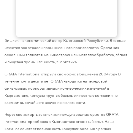
Бишкек — экономический центр Кыргызской Республики. В городе
имеются все отрасли промышленного производства. Среди них
основными являются: машиностроение и металлообработка, лёгкая
и пищевая промышленность, энергетика.
GRATA International открыла свой офис в Бишкеке в 2004 году. В
течение почти десяти лет GRATA находится на передовой
финансовых, корпоративных и коммерческих изменений в
Кыргызстане, консультируя глобальные и местные компании по
сделкам высочайшего значения и сложности.
Через своих кыргызстанских и международных юристов GRATA
International приобрела в Кыргызстане огромный опыт. Наша
команда сочетает возможность консультирования в рамках