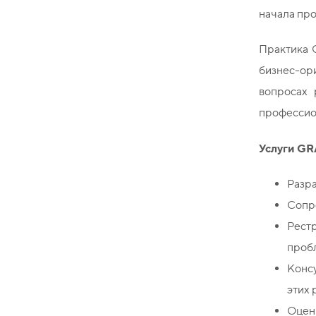
начала про
Практика
бизнес-ор
вопросах 
профессио
Услуги
GR
Разра
Сопр
Рест
пробл
Конс
этих 
Оценк