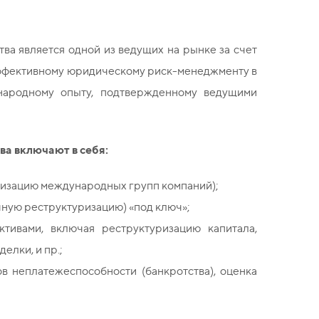
тва является одной из ведущих на рынке за счет
эффективному юридическому риск-менеджменту в
народному опыту, подтвержденному ведущими
ва включают в себя:
ризацию международных групп компаний);
чную реструктуризацию)
«под ключ»;
тивами, включая реструктуризацию капитала,
лки, и пр.;
в неплатежеспособности (банкротства), оценка