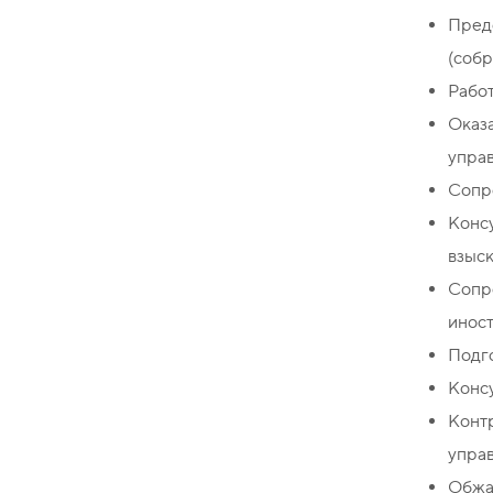
Пред
(собр
Рабо
Оказ
упра
Сопр
Конс
взыск
Сопр
иност
Подго
Консу
Конт
управ
Обжал