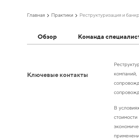
Главная
Практики
Реструктуризация и банк
Обзор
Команда специалис
Реструкту
Ключевые контакты
компаний,
сопровожд
сопровожда
В условия
стоимост
экономиче
применения