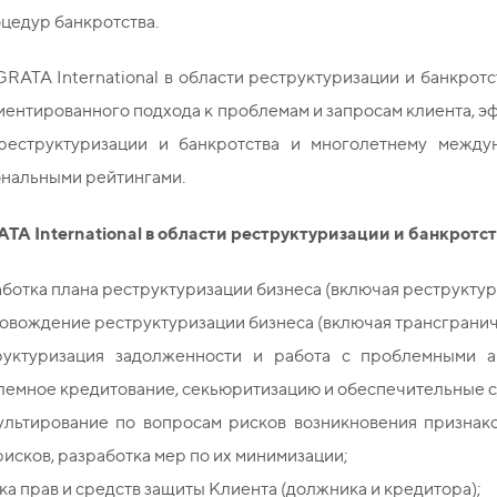
цедур банкротства.
GRATA
International
в области реструктуризации и банкротс
иентированного подхода к проблемам и запросам клиента, 
реструктуризации и банкротства и многолетнему между
нальными рейтингами.
ATA
International
в области реструктуризации и банкротст
ботка плана реструктуризации бизнеса (включая реструкту
овождение реструктуризации бизнеса (включая трансграни
руктуризация задолженности и работа с проблемными ак
емное кредитование, секьюритизацию и обеспечительные сде
ультирование по вопросам рисков возникновения признако
рисков, разработка мер по их минимизации;
а прав и средств защиты Клиента (должника и кредитора);