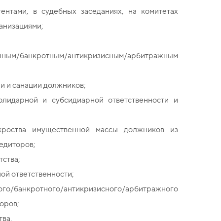
ентами, в судебных заседаниях, на комитетах
анизациями;
нным/банкротным/антикризисным/арбитражным
 и санации должников;
лидарной и субсидиарной ответственности и
кроства имущественной массы должников из
едиторов;
тства;
ой ответственности;
ого/банкротного/антикризисного/арбитражного
оров;
ва.