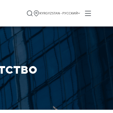
KYRGYZSTAN - РУССКИЙ
тство