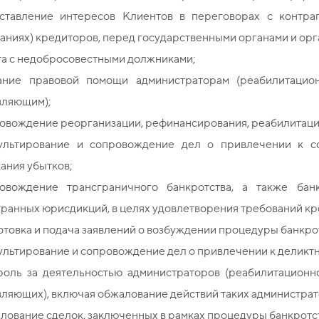
ставление интересов Клиентов в переговорах с контраг
аниях) кредиторов, перед государственными органами и орг
та с недобросовестными должниками;
ание правовой помощи администраторам (реабилитацио
вляющим);
овождение реорганизации, рефинансирования, реабилитации
ультирование и сопровождение дел о привлечении к со
ания убытков;
овождение трансграничного банкротства, а также бан
ранных юрисдикций, в целях удовлетворения требований кр
товка и подача заявлений о возбуждении процедуры банкро
льтирование и сопровождение дел о привлечении к деликтн
роль за деятельностью администраторов (реабилитационн
ляющих), включая обжалование действий таких администрат
ование сделок, заключенных в рамках процедуры банкротст