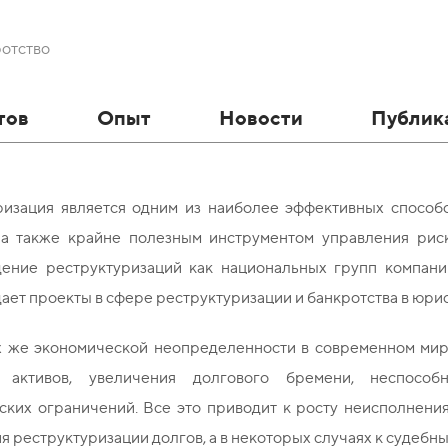
ротство
тов
Опыт
Новости
Публик
ризация является одним из наиболее эффективных способо
 а также крайне полезным инструментом управления ри
ение реструктуризаций как национальных групп компани
ет проекты в сфере реструктуризации и банкротства в юрис
х же экономической неопределенности в современном мире
и активов, увеличения долгового бремени, неспособн
ских ограничений. Все это приводит к росту неисполнени
 реструктуризации долгов, а в некоторых случаях к судебн