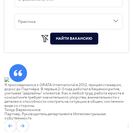
Практика
НАЙТИ ВАКАНСИЮ
Я присоединился к GRATA International в 2012, пришел стажером,
GR
дорос до Партнера. В первые 2-3 года работал в бешеном ритме,
на
учитывая "дедлайны" клиентов. Как и любой труд, работа юриста в
ра
консалтинге требует значительного упорства, внимательности к
на
деталям и способности смотреть на ситуацию в общем, системном
но
виде со стороны.
ко
Тимур Берекмоинов
на
Партнер, Руководитель департамента Интеллектуальная
За
собственность
П