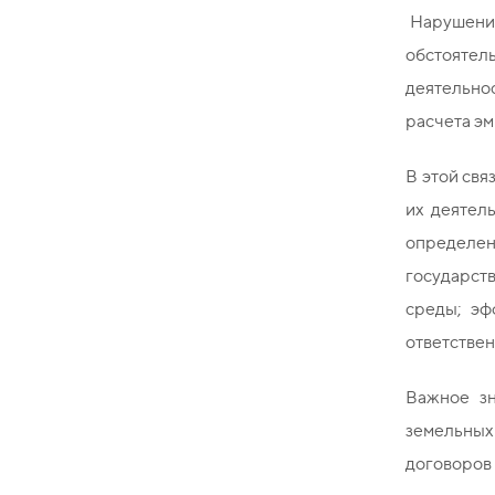
Нарушения 
обстоятел
деятельнос
расчета эм
В этой св
их деятел
определен
государст
среды; эф
ответствен
Важное зн
земельных 
договоров 