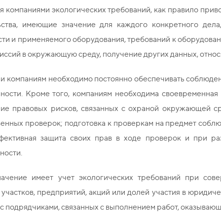
компаниями экологических требований, как правило привод
ьства, имеющие значение для каждого конкретного дела,
ти и применяемого оборудования, требований к оборудован
иссий в окружающую среду, получение других данных, относящи
язи компаниям необходимо постоянно обеспечивать соблюде
ьности. Кроме того, компаниям необходима своевременная 
ие правовых рисков, связанных с охраной окружающей ср
венных проверок; подготовка к проверкам на предмет собл
фективная защита своих прав в ходе проверок и при р
ности.
ачение имеет учет экологических требований при сове
участков, предприятий, акций или долей участия в юридич
с подрядчиками, связанных с выполнением работ, оказываю