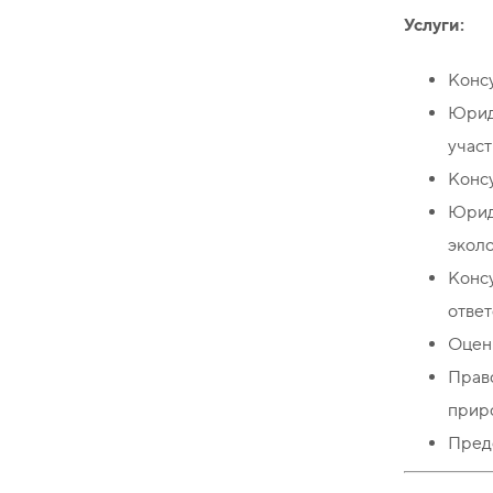
Услуги:
Консу
Юрид
участ
Консу
Юрид
эколо
Конс
ответ
Оцен
Прав
прир
Предс