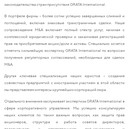
законодательства стран присутствия GRATA International.
В портфеле фирмы – более сотни успешно завершенных слияний и
поглощений, включая знаковые трансграничные сделки. Наше
сопровождение M&A включает полный спектр услуг, начиная с
комплексной юридической проверки и заканчивая регистрацией
прав на приобретаемые акции/доли и активы. Специально хочется
отметить сильнейшую экспертизу GRATA International по вопросам
получения регуляторных согласований, необходимых для сделок
M&A.
Другая ключевая специализация наших юристов – создание
совместных предприятий с иностранным участием: в этой области
мы представляем интересы крупнейших корпораций мира.
Отдельного внимания заслуживает экспертиза GRATA International в
сфере корпоративного управления. Мы успешно консультируем
наших клиентов по таким важным вопросам, как защита прав
акционеров, структура и работа советов директоров,
подотчетность и ответственность топ-менеджеров и