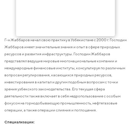
Г-н Жаббаров начал свою практику в Узбекистане с 2000 г. Господин
Жаббаров имеет значительные знания и опыт в сфере природных
ресурсов и развития инфраструктуры. Господин Жаббаров
представлял ведущие мировые многонациональные компании и
международные финансовые институты, консультируя по различным
вопросам регулирования, касающихся природных ресурсов,
инвестирования в капитал и другим подобным вопросам с точки
зрения узбекского законодательства. Его текущая сфера
деятельности также включает в себя недропользование с особым
фокусом на горнодобывающую промышленность, нефтегазовые
операции, а также операции слияния и поглощения.
Специализации: