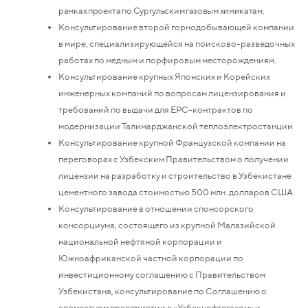
рамках проекта по Сургульским газовым химикатам.
Консультирование второй горнодобывающей компании
в мире, специализирующейся на поисково-разведочных
работах по медным и порфировым месторождениям.
Консультирование крупных Японских и Корейских
инженерных компаний по вопросам лицензирования и
требований по выдачи для EPC-контрактов по
модернизации Талимарджанской теплоэлектростанции.
Консультирование крупной Французской компании на
переговорах с Узбекским Правительством о получении
лицензии на разработку и строительство в Узбекистане
цементного завода стоимостью 500 млн. долларов США.
Консультирование в отношении спонсорского
консорциума, состоящего из крупной Малазийской
национальной нефтяной корпорации и
Южноафриканской частной корпорации по
инвестиционному соглашению с Правительством
Узбекистана, консультирование по Соглашению о
совместном предприятии с «Узбекнефтегазом» и