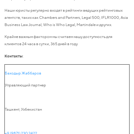
Наши юристы регулярно входят в рейтинги ведущих рейтинговых
агентств, таких как Chambers and Partners, Legal 500, IFLR1000, Asia
Business Law Journal, Who is Who Legal, Martindale и других.
Крайне важным фактором мы считаем нашу доступность для
клиентов 24 часа в сутки, 365 дней в году
Контакты
:
Баходыр Жаббаров
Управляющий партнер
Ташкент, Узбекистан
+9 (9871) 230 2422