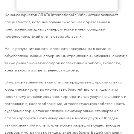
Команда юристов GRATA International в Узбекистане включает
специалистов, которые получили хорошее образование в
престижных западных университетах и имеют солидный
профессиональный опыт в своих областях.
Наша репутация самого надежного консультанта в регионе
обусловлена нашим непрерывным стремлением к улучшению услуг, а
также уникальной атмосферой коллективной работы, гибкости,
креативности и ответственности фирмы.
Опираясь на значительный опыт, мы предлагаем широкий спектр
юридических услуг во множестве областей, включая сделки по
проектному финансированию, корпоративные услуги по слиянию и
поглощению, налогообложение, интеллектуальную собственность,
судебные споры, а также следуем международным стандартам в
сфере корпоративного менеджмента и многих других. Обладая
такими знаниями и опытом, мы можем разрешить существующие
вопросы и устранить потенциальные проблемы Вашей компании.