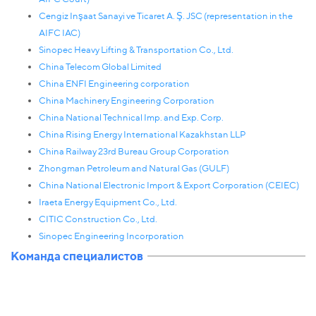
Сengiz Inşaat Sanayi ve Ticaret A. Ş. JSC (representation in the
AIFC IAC)
Sinopec Heavy Lifting & Transportation Co., Ltd.
Сhina Telecom Global Limited
China ENFI Engineering corporation
China Machinery Engineering Corporation
China National Technical Imp. and Exp. Corp.
China Rising Energy International Kazakhstan LLP
China Railway 23rd Bureau Group Corporation
Zhongman Petroleum and Natural Gas (GULF)
China National Electronic Import & Export Corporation (CEIEC)
Iraeta Energy Equipment Co., Ltd.
CITIC Construction Co., Ltd.
Sinopec Engineering Incorporation
Команда специалистов