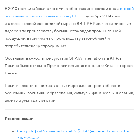
В 2010 году китайская экономика обогнала японскую и стала
второй
экономикой мира по номинальному ВВП
. С декабря 2014 года
является первой экономикой мира по ВВП. КНР является мировым
лидером по производству большинства видов промышленной
продукции, в том числе по производству автомобилей и
потребительскому спросу на них.
Осознавая важность присутствия GRATA International в КНР, в
Пекине было открыто Представительство в столице Китая, в городе
Пекин.
Пекин является одним из главных мировых центров в области
экономики, политики, образования, культуры, финансов, инноваций,
архитектуры и дипломатии.
Рекомендации:
Сengiz Inşaat Sanayi ve Ticaret A. Ş. JSC (representation in the
AIFC Court)