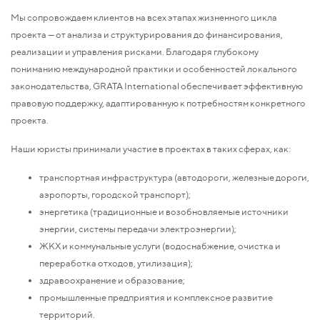
Мы сопровождаем клиентов на всех этапах жизненного цикла
проекта — от анализа и структурирования до финансирования,
реализации и управления рисками. Благодаря глубокому
пониманию международной практики и особенностей локального
законодательства, GRATA International обеспечивает эффективную
правовую поддержку, адаптированную к потребностям конкретного
проекта.
Наши юристы принимали участие в проектах в таких сферах, как:
транспортная инфраструктура (автодороги, железные дороги,
аэропорты, городской транспорт);
энергетика (традиционные и возобновляемые источники
энергии, системы передачи электроэнергии);
ЖКХ и коммунальные услуги (водоснабжение, очистка и
переработка отходов, утилизация);
здравоохранение и образование;
промышленные предприятия и комплексное развитие
территорий.