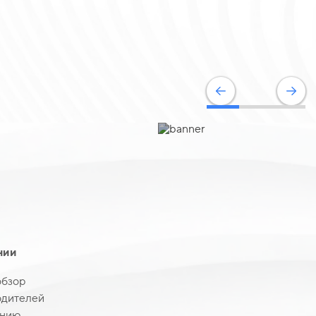
нии
обзор
одителей
нию,