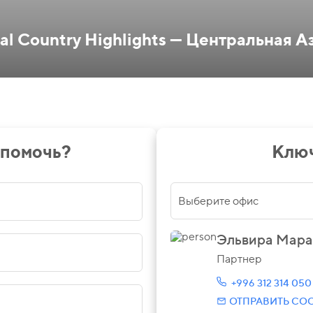
al Country Highlights — Центральная А
 помочь?
Ключ
Выберите офис
Эльвира Мара
Партнер
+996 312 314 050
ОТПРАВИТЬ СО