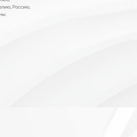
олию, Россию,
ны.