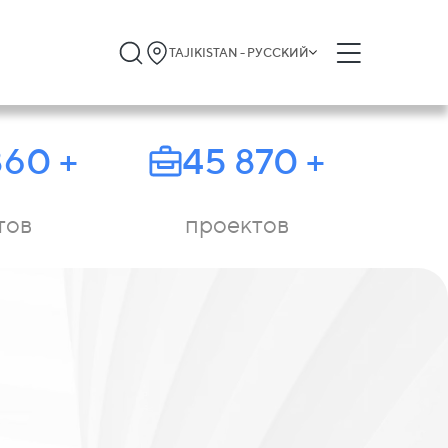
TAJIKISTAN - РУССКИЙ
860
+
45 870
+
тов
проектов