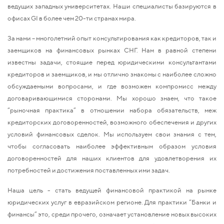
ведущих западных университетах. Наши специалисты базируются в
офисах GI в более чем 20-ти странах мира.
За нами – многолетний опыт консультирования как кредиторов, так и
заемщиков на финансовых рынках СНГ. Нам в равной степени
известны задачи, стоящие перед юридическими консультантами
кредиторов и заемщиков, и мы отлично знакомы с наиболее сложно
обсуждаемыми вопросами, и где возможен компромисс между
договаривающимися сторонами. Мы хорошо знаем, что такое
“рыночная практика” в отношении набора обязательств, меж
кредиторских договоренностей, возможного обеспечения и других
условий финансовых сделок. Мы используем свои знания с тем,
чтобы согласовать наиболее эффективным образом условия
договоренностей для наших клиентов для удовлетворения их
потребностей и достижения поставленных ими задач.
Наша цель - стать ведущей финансовой практикой на рынке
юридических услуг в евразийском регионе. Для практики “Банки и
финансы” это, среди прочего, означает установление новых высоких