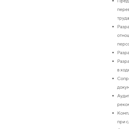
Пред
пере
труда
Разр
отно
персо
Разра
Разра
в ход
Сопр
докум
Ауди
реком
Комп
при 