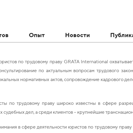
тов
Опыт
Новости
Публик
ристов по трудовому праву GRATA International охватывае
онсультирование по актуальным вопросам трудового закон
окальных нормативных актов, сопровождение кадрового дел
ты по трудовому праву широко известны в сфере разреш
х судебных дел, а среди клиентов – крупнейшие транснацио
имания в сфере деятельности юристов по трудовому праву 