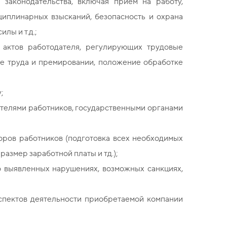
законодательства, включая прием на работу,
циплинарных взысканий, безопасность и охрана
лы и т.д.;
 актов работодателя, регулирующих трудовые
те труда и премировании, положение обработке
;
ителями работников, государственными органами
ров работников (подготовка всех необходимых
азмер заработной платы и тд.);
о выявленных нарушениях, возможных санкциях,
аспектов деятельности приобретаемой компании