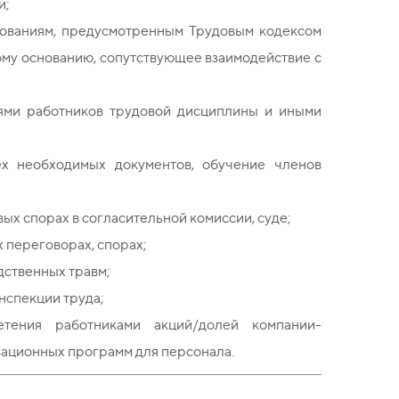
и;
ованиям, предусмотренным Трудовым кодексом
ному основанию, сопутствующее взаимодействие с
иями работников трудовой дисциплины и иными
ех необходимых документов, обучение членов
х спорах в согласительной комиссии, суде;
 переговорах, спорах;
дственных травм;
нспекции труда;
тения работниками акций/долей компании-
ивационных программ для персонала.