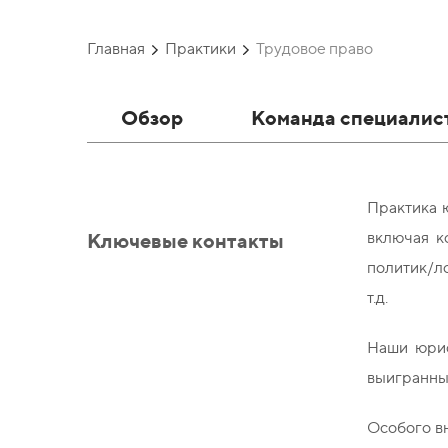
Главная
Практики
Трудовое право
Обзор
Команда специалис
Практика ю
Ключевые контакты
включая к
политик/л
т.д.
Наши юрис
выигранны
Особого вн