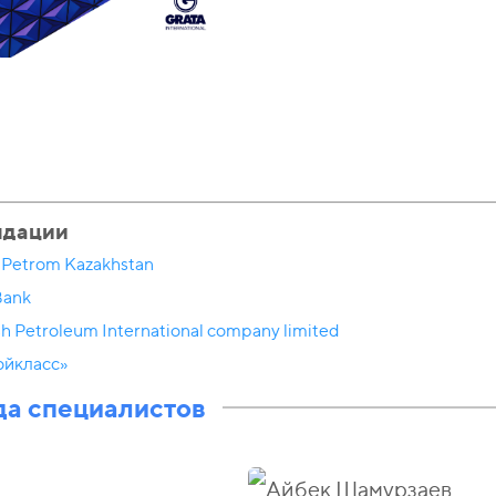
ндации
Petrom Kazakhstan
Bank
sh Petroleum International company limited
ойкласс»
а специалистов