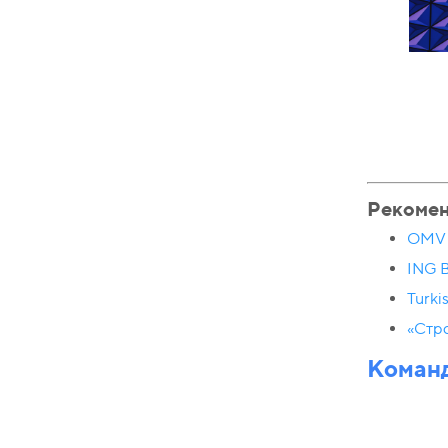
Рекоме
OMV 
ING 
Turki
«Стр
Команд