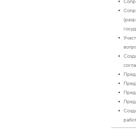
Сопр
Сопр
(разр
госуд
Учас
вопр
Созд
согла
Предс
Предс
Предс
Предс
Созд
работ