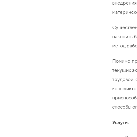
внедрения
материнско
Существен
накопить б
метод рабо
Помимо пр
текущих эк
трудовой 
конфликтов
приспособ
способы о
Услуги: