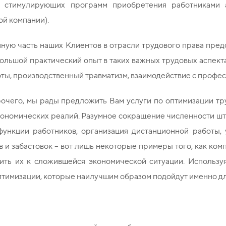
 стимулирующих программ приобретения работниками а
й компании).
ную часть наших Клиентов в отрасли трудового права пред
ольшой практический опыт в таких важных трудовых аспект
ты, производственный травматизм, взаимодействие с профес
очего, мы рады предложить Вам услуги по оптимизации тр
ономических реалий. Разумное сокращение численности шта
функции работников, организация дистанционной работы, 
 и забастовок – вот лишь некоторые примеры того, как ко
ить их к сложившейся экономической ситуации. Использу
птимизации, которые наилучшим образом подойдут именно д