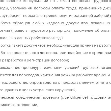
оставление консультаций по любым вопросам трудового 
воды, увольнения, вопросы оплаты труда, применение дис
, аутсорсинг персонала, привлечения иностранной рабочей си
аботка образцов любых кадровых документов, локальных
шения (правила трудового распорядка, положение об опла
нальных данных работников и т.д.);
ботка пакета документов, необходимых для приема на работу
ботка коллективного договора, взаимодействие с представ
е разработки и регистрации договора;
овождение процедуры изменения условий трудовых догово
ентов для переводов, изменения режима рабочего времени, р
т кадрового делопроизводства с предоставлением отчета 
ендациях в целях устранения нарушений;
лексная юридическая проверка (due diligence) трудовых 
слиянии/поглощении;