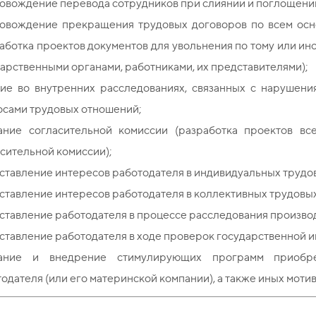
овождение перевода сотрудников при слиянии и поглощени
овождение прекращения трудовых договоров по всем осн
аботка проектов документов для увольнения по тому или и
арственными органами, работниками, их представителями);
тие во внутренних расследованиях, связанных с нарушен
осами трудовых отношений;
ание согласительной комиссии (разработка проектов вс
сительной комиссии);
тавление интересов работодателя в индивидуальных трудовы
тавление интересов работодателя в коллективных трудовых
тавление работодателя в процессе расследования произво
тавление работодателя в ходе проверок государственной и
ание и внедрение стимулирующих программ приобре
одателя (или его материнской компании), а также иных мот