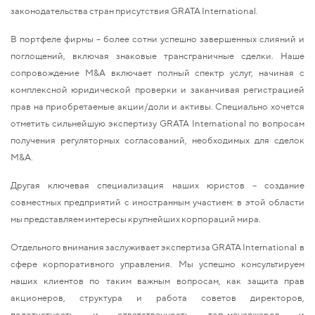
законодательства стран присутствия GRATA International.
В портфеле фирмы – более сотни успешно завершенных слияний и
поглощений, включая знаковые трансграничные сделки. Наше
сопровождение M&A включает полный спектр услуг, начиная с
комплексной юридической проверки и заканчивая регистрацией
прав на приобретаемые акции/доли и активы. Специально хочется
отметить сильнейшую экспертизу GRATA International по вопросам
получения регуляторных согласований, необходимых для сделок
M&A.
Другая ключевая специализация наших юристов – создание
совместных предприятий с иностранным участием: в этой области
мы представляем интересы крупнейших корпораций мира.
Отдельного внимания заслуживает экспертиза GRATA International в
сфере корпоративного управления. Мы успешно консультируем
наших клиентов по таким важным вопросам, как защита прав
акционеров, структура и работа советов директоров,
подотчетность и ответственность топ-менеджеров и