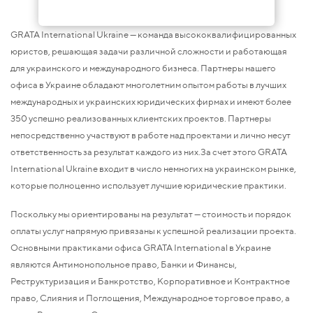
GRATA International Ukraine — команда высококвалифицированных
юристов, решающая задачи различной сложности и работающая
для украинского и международного бизнеса. Партнеры нашего
офиса в Украине обладают многолетним опытом работы в лучших
международных и украинских юридических фирмах и имеют более
350 успешно реализованных клиентских проектов. Партнеры
непосредственно участвуют в работе над проектами и лично несут
ответственность за результат каждого из них.За счет этого GRATA
International Ukraine входит в число немногих на украинском рынке,
которые полноценно использует лучшие юридические практики.
Поскольку мы ориентированы на результат — стоимость и порядок
оплаты услуг напрямую привязаны к успешной реализации проекта.
Основными практиками офиса GRATA International в Украине
являются Антимонопольное право, Банки и Финансы,
Реструктуризация и Банкротство, Корпоративное и Контрактное
право, Слияния и Поглощения, Международное торговое право, а