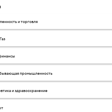
и
енность и торговля
Газ
 финансы
бывающая промышленность
втика и здравоохранение
рт