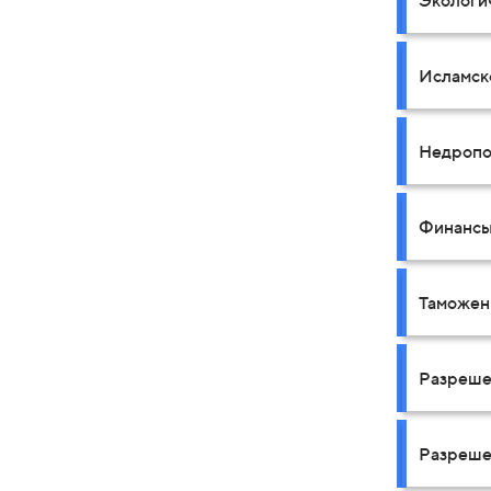
Экологи
Исламск
Недропо
Финансы
Таможен
Разреше
Разреше