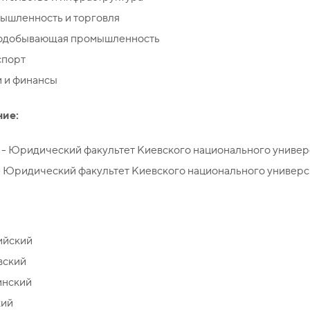
ышленность и торговля
одобывающая промышленность
спорт
и и финансы
ие:
- Юридический факультет Киевского национального универс
- Юридический факультет Киевского национального универс
ийский
вский
инский
кий