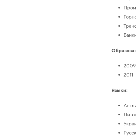
Пром
Горн
Тран
Банк
Образован
2009 
2011 
Языки:
Англ
Лито
Укра
Русс