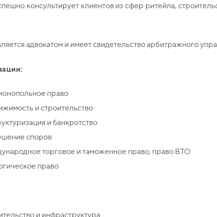
пешно консультирует клиентов из сфер ритейла, строитель
ляется адвокатом и имеет свидетельство арбитражного упр
зации:
монопольное право
ижимость и строительство
уктуризация и банкротство
ешение споров
ународное торговое и таможенное право,
право ВТО
огическое право
ительство и инфраструктура