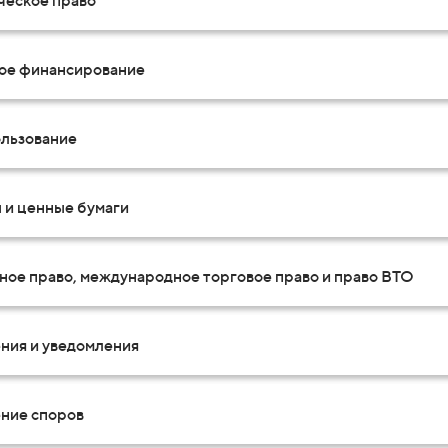
ческое право
ое финансирование
льзование
 и ценные бумаги
ное право, международное торговое право и право ВТО
ния и уведомления
ние споров