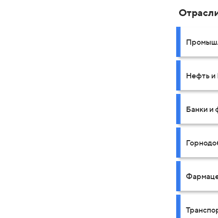
Отрасл
Промышл
Нефть и 
Банки и
Горнодо
Фармаце
Транспо