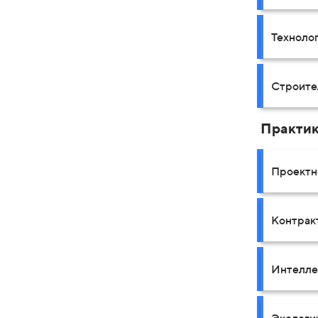
Технолог
Строите
Практи
Проектн
Контрак
Интелле