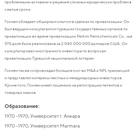
проблемными активами и решение сложных юридических проблем в
сжатые сроки.
Гокмен обладает обширным опытом в сделках по приватизации. Он
был ведущим консультантом турецких государственных органов по
приватизации во время приватизации Petkim Petrochemicals Co., чья
51% доля была реализована за 2.040.000.000 долларов США. Он
консультировал иностранного инвестора по вопросам
приватизации Турецкой национальной лотереи.
Гокмен также сопровождал большое кол-во M&A и NPL транзакций
и представлял интересы местных и международных инвесторов.
Кроме того, Гокмен имеет лицензию на регистрацию патентов и
товарных знаков.
Образование:
1970 -1970, Университет г. Анкара
1970 -1970, Университет Marmara