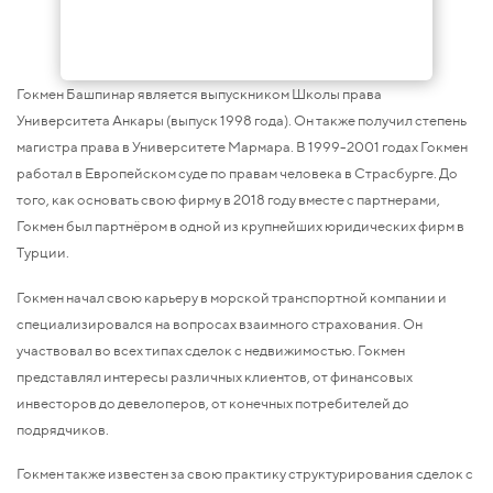
Гокмен Башпинар является выпускником Школы права
Университета Анкары (выпуск 1998 года). Он также получил степень
магистра права в Университете Мармара. В 1999-2001 годах Гокмен
работал в Европейском суде по правам человека в Страсбурге. До
того, как основать свою фирму в 2018 году вместе с партнерами,
Гокмен был партнёром в одной из крупнейших юридических фирм в
Турции.
Гокмен начал свою карьеру в морской транспортной компании и
специализировался на вопросах взаимного страхования. Он
участвовал во всех типах сделок с недвижимостью. Гокмен
представлял интересы различных клиентов, от финансовых
инвесторов до девелоперов, от конечных потребителей до
подрядчиков.
Гокмен также известен за свою практику структурирования сделок с