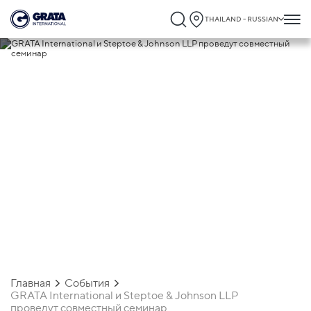
THAILAND - RUSSIAN
13.09.2023
GRATA International и Steptoe &
Johnson LLP проведут совместный
семинар
Главная
События
GRATA International и Steptoe & Johnson LLP
проведут совместный семинар