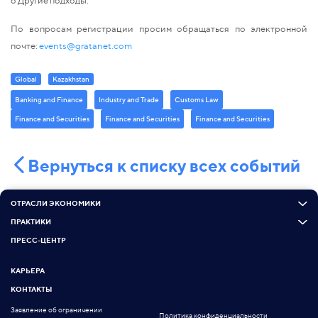
По вопросам регистрации просим обращаться по электронной
почте:
events@gratanet.com
Global
Kazakhstan
Banking and Finance
Industry and Trade
Customs Law
Finance and Securities
Finance and Securities
Finance and Securities
Вернуться к списку всех событий
ОТРАСЛИ ЭКОНОМИКИ
ПРАКТИКИ
ПРЕСС-ЦЕНТР
КАРЬЕРА
КОНТАКТЫ
Заявление об ограничении
Политика конфиденциальности