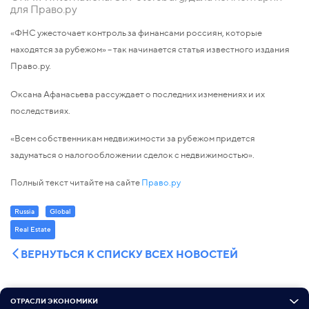
для Право.ру
«ФНС ужесточает контроль за финансами россиян, которые
находятся за рубежом» – так начинается статья известного издания
Право.ру.
Оксана Афанасьева рассуждает о последних изменениях и их
последствиях.
«Всем собственникам недвижимости за рубежом придется
задуматься о налогообложении сделок с недвижимостью».
Полный текст читайте на сайте
Право.ру
Russia
Global
Real Estate
ВЕРНУТЬСЯ К СПИСКУ ВСЕХ НОВОСТЕЙ
ОТРАСЛИ ЭКОНОМИКИ