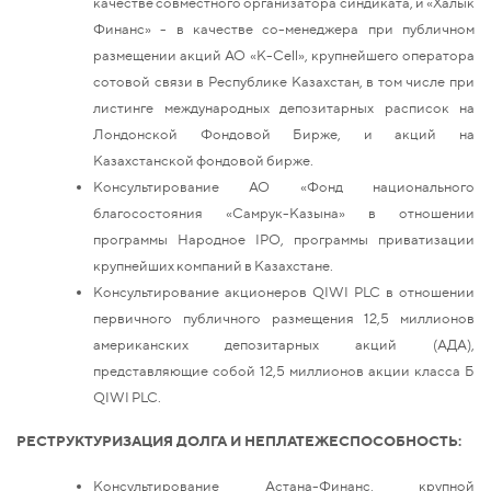
качестве совместного организатора синдиката, и «Халык
Финанс» - в качестве со-менеджера при публичном
размещении акций АО «К-Сеll», крупнейшего оператора
сотовой связи в Республике Казахстан, в том числе при
листинге международных депозитарных расписок на
Лондонской Фондовой Бирже, и акций на
Казахстанской фондовой бирже.
Консультирование АО «Фонд национального
благосостояния «Самрук-Казына» в отношении
программы Народное IPO, программы приватизации
крупнейших компаний в Казахстане.
Консультирование акционеров QIWI PLC в отношении
первичного публичного размещения 12,5 миллионов
американских депозитарных акций (АДА),
представляющие собой 12,5 миллионов акции класса Б
QIWI PLC.
РЕСТРУКТУРИЗАЦИЯ ДОЛГА И НЕПЛАТЕЖЕСПОСОБНОСТЬ:
Консультирование Астана-Финанс, крупной