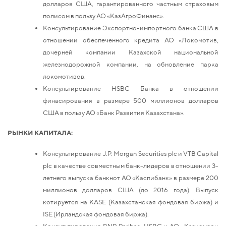
долларов США, гарантированного частным страховым
полисом в пользу АО «КазАгроФинанс».
Консультирование Экспортно-импортного банка США в
отношении обеспеченного кредита АО «Локомотив,
дочерней компании Казахской национальной
железнодорожной компании, на обновление парка
локомотивов.
Консультирование HSBC Банка в отношении
финасирования в размере 500 миллионов долларов
США в пользу АО «Банк Развития Казахстана».
РЫНКИ КАПИТАЛА:
Консультирование J.P. Morgan Securities plc и VTB Capital
plc в качестве совместным банк-лидеров в отношении 3-
летнего выпуска банкнот АО «Каспибанк» в размере 200
миллионов долларов США (до 2016 года). Выпуск
котируется на KASE (Казахстанская фондовая биржа) и
ISE (Ирландская фондовая биржа).