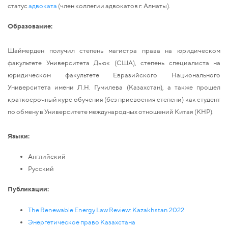
статус
адвоката
(член коллегии адвокатов г. Алматы).
Образование:
Шаймерден получил степень магистра права на юридическом
факультете Университета Дьюк (США), степень специалиста на
юридическом факультете Евразийского Национального
Университета имени Л.Н. Гумилева (Казахстан), а также прошел
краткосрочный курс обучения (без присвоения степени) как студент
по обмену в Университете международных отношений Китая (КНР).
Языки:
Английский
Русский
Публикации:
The Renewable Energy Law Review: Kazakhstan 2022
Энергетическое право Казахстана