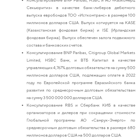
Консультирование BNP Paribas, HSBC и АО «Казкомерц
Секьюритиз» в качестве банк-либеров дебютного
выпуска евробондов ТОО «Исткомтранс» в размере 100
миллионов долларов США. Выпуск котируется на KASE
(Казахстанская фондовая биржа) и ISE (Ирландская
фондовая биржа). Выпуск обеспечен залога подвижного
состава и банковских счетов.
Консультирование BNP Paribas, Citigroup Global Markets
Limited, HSBC Банк, и ВТБ Капитал в качестве
управляющих 4,767% долговых обязательств на сумму 500
миллионов долларов США, подлежащих оплате в 2022
году по Европейской программе Евразийского банка
развития по среднесрочным долговым обязательствам
на сумму 3 500 000 000 долларов США.
Консультирование RBS и Сбербанк КИБ в качестве
организаторов и дилеров при сокращении стоимости
Глобальной программы АО «Самрук-Энерго» по
среднесрочным долговым обязательства в размере 680
миллионов долларов США на 500 долларов США.