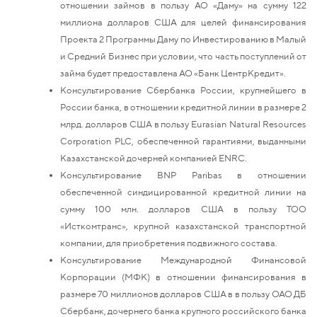
отношении займов в пользу АО «Даму» на сумму 122
миллиона долларов США для целей финансирования
Проекта 2 Программы Даму по Инвестированию в Малый
и Средний Бизнес при условии, что часть поступлений от
займа будет предоставлена АО «Банк ЦентрКредит».
Консультирование Сбербанка России, крупнейшего в
России банка, в отношении кредитной линии в размере 2
млрд. долларов США в пользу Eurasian Natural Resources
Corporation PLC, обеспеченной гарантиями, выданными
Казахстанской дочерней компанией ENRC.
Консультирование BNP Paribas в отношении
обеспеченной синдицированной кредитной линии на
сумму 100 млн. долларов США в пользу ТОО
«Исткомтранс», крупной казахстанской транспортной
компании, для приобретения подвижного состава.
Консультирование Международной Финансовой
Корпорации (МФК) в отношении финансирования в
размере 70 миллионов долларов США в в пользу ОАО ДБ
Сбербанк, дочернего банка крупного российского банка