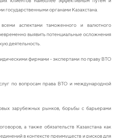
ших клиентов наиболее эффективным путем и
ми государственными органами Казахстана.
всеми аспектами таможенного и валютного
воевременно выявить потенциальные осложнения
кую деятельность.
идическими фирмами - экспертами по праву ВТО
услуг по вопросам права ВТО и международной
новых зарубежных рынков, борьбы с барьерами
оворов, а также обязательств Казахстана как
единений в контексте преимуществ и рисков для