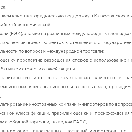
са;
ываем клиентам юридическую поддержку в Казахстанских и 
зийской экономической
сии (ЕЭК), а также на различных международных площадках
ставляем интересы клиентов в отношениях с государствен
ельности по вопросам международной торговли;
 оценку перспектив разрешения споров с использованием 
батываем стратегию такой защиты;
ставительство интересов казахстанских клиентов в ра
демпинговых, компенсационных и защитных мер, проводи
;
льтирование иностранных компаний-импортеров по вопроса
женной классификации, правилам оценки и происхождения
ам свободной торговли, таким, как ЕАЭС;
ультирование иностранных компаний-импортеров по к