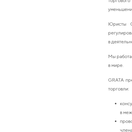
торгового
уменьшени
Юристы G
регулиров
в деятельн
Мы работа
в мире.
GRATA пре
торговли:
конс
в ме
пров
члена