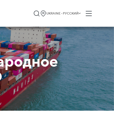
UKRAINE - РУССКИЙ
ародное
О