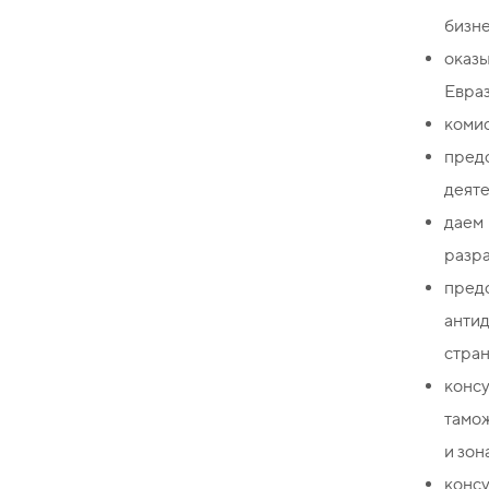
бизне
оказ
Евра
комис
пред
деят
даем
разра
пред
анти
стран
консу
тамо
и зон
конс