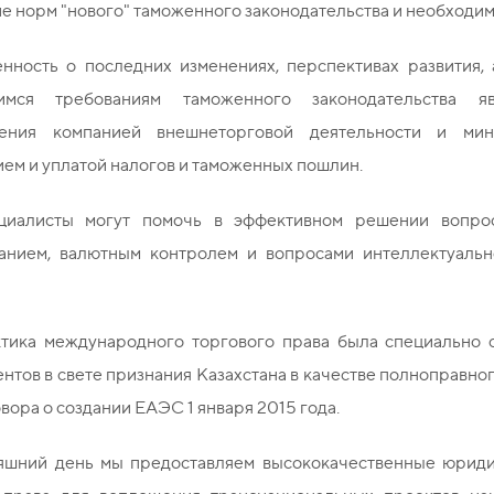
 норм "нового" таможенного законодательства и необходим
нность о последних изменениях, перспективах развития, 
имся требованиям таможенного законодательства я
ления компанией внешнеторговой деятельности и мин
ем и уплатой налогов и таможенных пошлин.
циалисты могут помочь в эффективном решении вопрос
анием, валютным контролем и вопросами интеллектуальн
тика международного торгового права была специально 
нтов в свете признания Казахстана в качестве полноправног
овора о создании ЕАЭС 1 января 2015 года.
яшний день мы предоставляем высококачественные юриди