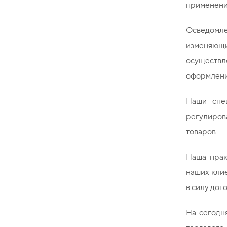
применение
Осведомле
изменяющ
осуществ
оформлени
Наши спе
регулиров
товаров.
Наша прак
наших клие
в силу дог
На сегодн