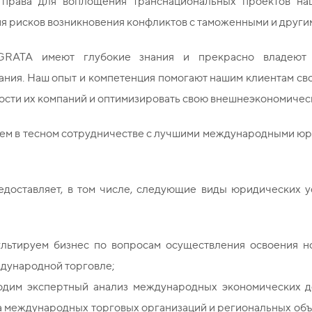
 права для воплощения транснациональных проектов на
я рисков возникновения конфликтов с таможенными и други
RATA имеют глубокие знания и прекрасно владеют 
ания. Наш опыт и компетенция помогают нашим клиентам с
ости их компаний и оптимизировать свою внешнеэкономичес
ем в тесном сотрудничестве с лучшими международными юр
доставляет, в том числе, следующие виды юридических 
ультируем бизнес по вопросам осуществления освоения 
ждународной торговле;
одим экспертный анализ международных экономических дог
 международных торговых организаций и региональных объ