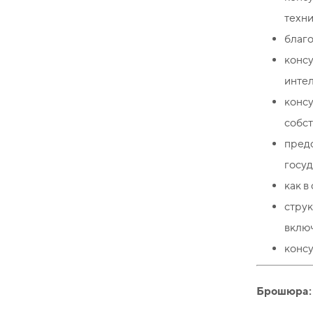
техни
благо
конс
интел
конс
собст
пред
госуд
как в
стру
включ
консу
Брошюра: