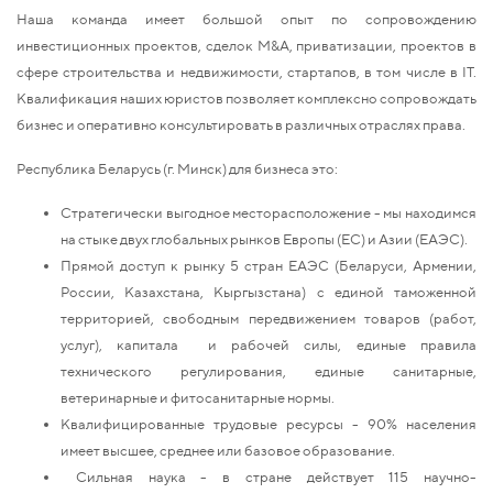
Наша команда имеет большой опыт по сопровождению
инвестиционных проектов, сделок М&A, приватизации, проектов в
сфере строительства и недвижимости, стартапов, в том числе в IT.
Квалификация наших юристов позволяет комплексно сопровождать
бизнес и оперативно консультировать в различных отраслях права.
Республика Беларусь (г. Минск) для бизнеса это:
Стратегически выгодное месторасположение - мы находимся
на стыке двух глобальных рынков Европы (ЕС) и Азии (ЕАЭС).
Прямой доступ к рынку 5 стран ЕАЭС (Беларуси, Армении,
России, Казахстана, Кыргызстана) с единой таможенной
территорией, свободным передвижением товаров (работ,
услуг), капитала и рабочей силы, единые правила
технического регулирования, единые санитарные,
ветеринарные и фитосанитарные нормы.
Квалифицированные трудовые ресурсы - 90% населения
имеет высшее, среднее или базовое образование.
Сильная наука - в стране действует 115
научно-