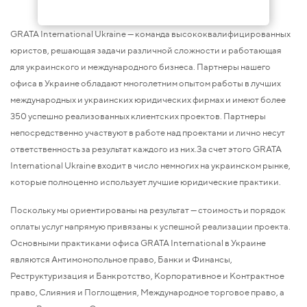
GRATA International Ukraine — команда высококвалифицированных
юристов, решающая задачи различной сложности и работающая
для украинского и международного бизнеса. Партнеры нашего
офиса в Украине обладают многолетним опытом работы в лучших
международных и украинских юридических фирмах и имеют более
350 успешно реализованных клиентских проектов. Партнеры
непосредственно участвуют в работе над проектами и лично несут
ответственность за результат каждого из них.За счет этого GRATA
International Ukraine входит в число немногих на украинском рынке,
которые полноценно использует лучшие юридические практики.
Поскольку мы ориентированы на результат — стоимость и порядок
оплаты услуг напрямую привязаны к успешной реализации проекта.
Основными практиками офиса GRATA International в Украине
являются Антимонопольное право, Банки и Финансы,
Реструктуризация и Банкротство, Корпоративное и Контрактное
право, Слияния и Поглощения, Международное торговое право, а