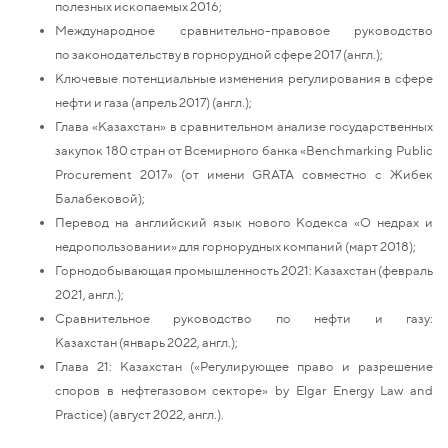
полезных ископаемых 2016;
Международное сравнительно-правовое руководство
по законодательству в горнорудной сфере 2017 (англ.);
Ключевые потенциальные изменения регулирования в сфере
нефти и газа (апрель 2017) (англ.);
Глава «Казахстан» в сравнительном анализе государственных
закупок 180 стран от Всемирного банка «Benchmarking Public
Procurement 2017» (от имени GRATA совместно с Жибек
Балабековой);
Перевод на английский язык нового Кодекса «О недрах и
недропользовании» для горнорудных компаний (март 2018);
Горнодобывающая промышленность 2021: Казахстан (февраль
2021, англ.);
Сравнительное руководство по нефти и газу:
Казахстан (январь 2022, англ.);
Глава 21: Казахстан («Регулирующее право и разрешение
споров в нефтегазовом секторе» by Elgar Energy Law and
Practice) (август 2022, англ.).