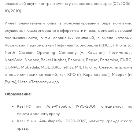
владеющей двумя контрактами на углеводородное сырье (02/2006-
10/2010).
Имеет значительный опыт в консультировании ряда компаний,
осуществляющих операции в сфере нефти и газа, горнодобывающей
промышленности, в т.ч. сервисных компаний, в числе которых:
Корейская Национальная Нефтяная Корпорация (KNOC), RiоTintо,
Nоrth Caspian Operating Company (м. Кашаган), Полиметалл,
NordGold, Sinopec, Baker Hughes, Еврохим, Repsol, Pertamina, ENRC,
CGNPC, Mubadala, MOL, JBIC, Tethys, MIE Holding, Северсталь; или в
отношении таких компаний, как KPO (м. Карачаганак ), Маерск (м.
Дунга), Матен Петролеум и др.
Образование:
КазГНУ им. Аль-Фараби, 1995-2001, специалист по
международному праву;
КазНУ им. Аль-Фараби, 2020-2022, магистр гражданского
права.