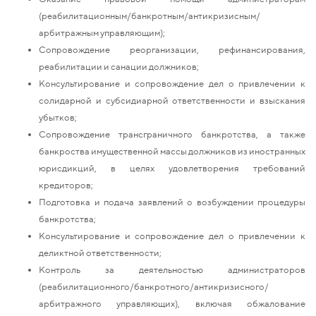
(реабилитационным/банкротным/антикризисным/
арбитражным управляющим);
Сопровождение реорганизации, рефинансирования,
реабилитации и санации должников;
Консультирование и сопровождение дел о привлечении к
солидарной и субсидиарной ответственности и взыскания
убытков;
Сопровождение трансграничного банкротства, а также
банкроства имущественной массы должников из иностранных
юрисдикций, в целях удовлетворения требований
кредиторов;
Подготовка и подача заявлений о возбуждении процедуры
банкротства;
Консультирование и сопровождение дел о привлечении к
деликтной ответственности;
Контроль за деятельностью администраторов
(реабилитационного/банкротного/антикризисного/
арбитражного управляющих), включая обжалование