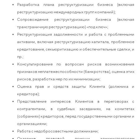
Разработка плана реструктуризации бизнеса (включая
реструктуризацию международных групп компаний);
Сопровождение реструктуризации бизнеса (включая
трансграничную реструктуризацию)
«под ключ»;
Реструктуризация задолженности и работа с проблемными
активами, включая реструктуризацию капитала, проблемное
кредитование, секьюритизацию и обеспечительные сделки, и
пр.;
Консультирование по вопросам рисков возникновения
признаков неплатежеспособности (банкротства), оценка этих
рисков, разработка мер по их минимизации;
Оценка прав и средств защиты Клиента (должника и
кредитора);
Представление интересов Клиентов в переговорах с
контрагентами, в судебных заседаниях, на комитетах
(собраниях) кредиторов, перед государственными органами и
организациями;
Работа с недобросовестными должниками;
Оказание правовой помощи администраторам