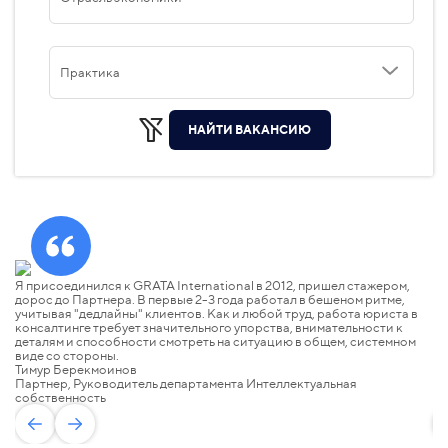
Практика
НАЙТИ ВАКАНСИЮ
Я присоединился к GRATA International в 2012, пришел стажером,
GR
дорос до Партнера. В первые 2-3 года работал в бешеном ритме,
на
учитывая "дедлайны" клиентов. Как и любой труд, работа юриста в
ра
консалтинге требует значительного упорства, внимательности к
на
деталям и способности смотреть на ситуацию в общем, системном
но
виде со стороны.
ко
Тимур Берекмоинов
на
Партнер, Руководитель департамента Интеллектуальная
За
собственность
П