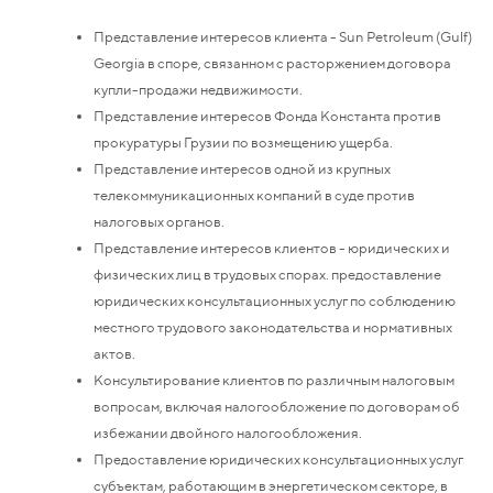
Представление интересов клиента - Sun Petroleum (Gulf)
Georgia в споре, связанном с расторжением договора
купли-продажи недвижимости.
Представление интересов Фонда Константа против
прокуратуры Грузии по возмещению ущерба.
Представление интересов одной из крупных
телекоммуникационных компаний в суде против
налоговых органов.
Представление интересов клиентов - юридических и
физических лиц в трудовых спорах. предоставление
юридических консультационных услуг по соблюдению
местного трудового законодательства и нормативных
актов.
Консультирование клиентов по различным налоговым
вопросам, включая налогообложение по договорам об
избежании двойного налогообложения.
Предоставление юридических консультационных услуг
субъектам, работающим в энергетическом секторе, в