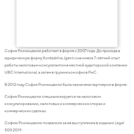
София Роинишвили работает в фирме с 2007 года. До прихода в
юридическую фирму Kordzakhia Jgenti она имела 7-летний опыт
работы налоговым консультантом в местной аудиторской компании
UBC International, а затем в грузинском офисе PwC.
В 2012 году София Роинишвили была назначена партнером в фирме.
София Роинишвили специализируется на налоговом
консультировании, налоговых и коммерческих спорах и
коммерческих сделках.
Софию Роинишвили похвалили за ее выступление в издании Legal
500 2019.