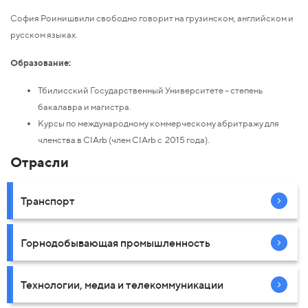
София Роинишвили свободно говорит на грузинском, английском и
русском языках.
Образование:
Тбилисский Государственный Университете – степень
бакалавра и магистра.
Курсы по международному коммерческому абритражу для
членства в CIArb (член CIArb с 2015 года).
Отрасли
Транспорт
Горнодобывающая промышленность
Технологии, медиа и телекоммуникации