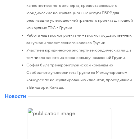
качестве местного эксперта, предоставляющего
юридические консультационные услуги ЕБРР для
реализации углеродно-нейтрального проекта для одной
из крупных ГЭС в Грузии.
Работа над законопроектами - закон о государственных
закупках и проект лесного кодекса Грузии.
Участие в юридической экспертизе юридических лиц, в
том числе одного из финансовых учреждений Грузии.
София была тренером грузинской команды из
Свободного университета Грузии на Международном
конкурсе по консультированию клиентов, проходившем
в Виндзоре, Канада.
Новости