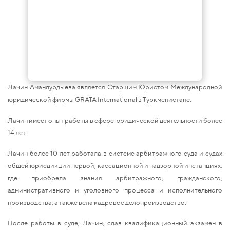
Лачин Амандурдыева является Cтаршим Юристом Международной
юридической фирмы GRATA International в Туркменистане.
Лачин имеет опыт работы в сфере юридической деятельности более
14 лет.
Лачин более 10 лет работала в системе арбитражного суда и судах
общей юрисдикции первой, кассационной и надзорной инстанциях,
где приобрела знания арбитражного, гражданского,
административного и уголовного процесса и исполнительного
производства, а также вела кадровое делопроизводство.
После работы в суде, Лачин, сдав квалификационный экзамен в