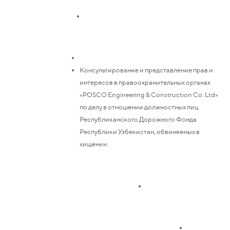
Консультирование и представление прав и
интересов в правоохранительных органах
«POSCO Engineering & Construction Co. Ltd»
по делу в отношении должностных лиц
Республиканского Дорожного Фонда
Республики Узбекистан, обвиняемых в
хищении.