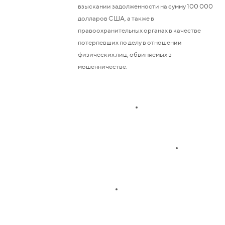
взыскании задолженности на сумму 100 000
долларов США, а также в
правоохранительных органах в качестве
потерпевших по делу в отношении
физических лиц, обвиняемых в
мошенничестве.