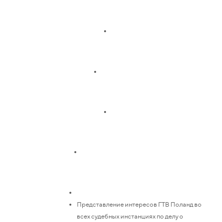
Представление интересов ГТВ Поланд во
всех судебных инстанциях по делу о