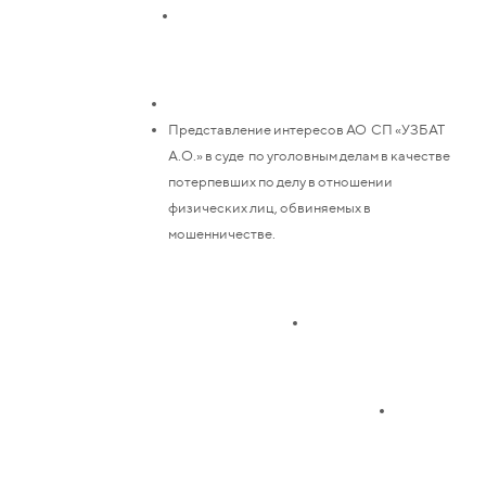
Представление интересов АО СП «УЗБАТ
А.О.» в суде по уголовным делам в качестве
потерпевших по делу в отношении
физических лиц, обвиняемых в
мошенничестве.