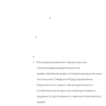
Консультирование и юридическое
сопровождение деятельности,
представление прав и интересов в различных
инстанциях Северное Рудоуправление
Навоийского горно-метеллургичекого
комбината по вопросам корпоративного,
трудового, договорного, административного
права.