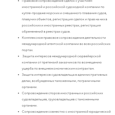
Правовое сопровождение сделок с участием
иностранной и российской судоходной компании по
купле-продаже морских и смешанного плавания судов,
плавучих объектов, регистрация сделок и прав на них в
российских и иностранных реестрах, регистрация
обременений в реестрах судов.
Комплексное правовое сопровождение деятельности
международной агентской компании во всех российских
портах.
Защита интересов международной сюрвейерской
компании от претензий заказчиков по возмещению
ущерба по внешнеэкономическим контрактам.
Защита интересов судовладельца в административных
делах, возбужденных таможенными, пограничными
органами.
Сопровождение споров иностранных и российских
судовладельцев, грузовладельцев с таможенными
органами.
Сопровождение совместно с иностранной юридической