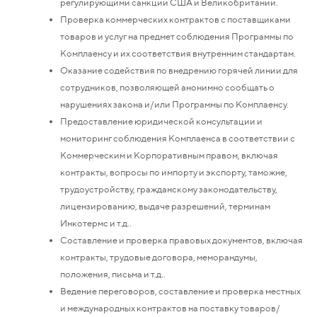
регулирующими санкции США и Великобритании.
Проверка коммерческих контрактов с поставщиками
товаров и услуг на предмет соблюдения Программы по
Комплаенсу и их соответствия внутренним стандартам.
Оказание содействия по внедрению горячей линии для
сотрудников, позволяющей анонимно сообщать о
нарушениях закона и/или Программы по Комплаенсу.
Предоставление юридической консультации и
мониторинг соблюдения Комплаенса в соответствии с
Коммерческим и Корпоративным правом, включая
контракты, вопросы по импорту и экспорту, таможне,
трудоустройству, гражданскому законодательству,
лицензированию, выдаче разрешений, терминам
Инкотермс и т.д..
Составление и проверка правовых документов, включая
контракты, трудовые договора, меморандумы,
положения, письма и т.д..
Ведение переговоров, составление и проверка местных
и международных контрактов на поставку товаров/