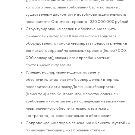
которого реестровые требования были погашены с
существенным дисконтом, и возобновить деятельность
предприятия. Стоимость проекта – 320 000 000 рублей
Структурирование сделки и обеспечение защиты
финансовых интересов Клиента — производителя
оборудования, от риска невозврата предоставленных в
рамках договора займа денежных средств (более 7 000
000 долларов), связанного с предбанкротным
состоянием Контрагента.
Успешное оспаривание сделок по зачету
обеспечительных платежей, совершенных в период
подозрительности между Должником банкротом
(Клиентом) и его Контрагентом с восстановлением
требований к контрагенту и последующим взысканием
невыплаченного обеспечительного платежа с
контрагента, ка неосновательного обогащения.
Сопровождение спора о взыскании с Клиента неустойки
по несуществующему, но в большей степени