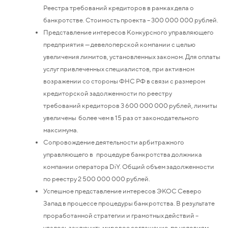
Реестра требований кредиторов в рамках дела о
банкротстве. Стоимость проекта – 300 000 000 рублей.
Представление интересов Конкурсного управляющего
предприятия — девелоперской компании с целью
увеличения лимитов, установленных законом. Для оплаты
услуг привлеченных специалистов, при активном
возражении со стороны ФНС РФ в связи с размером
кредиторской задолженности по реестру
требований кредиторов 3 600 000 000 рублей, лимиты
увеличены более чем в 15 раз от законодательного
максимума.
Сопровождение деятельности арбитражного
управляющего в процедуре банкротства должника
компании оператора DiY. Общий объем задолженности
по реестру 2 500 000 000 рублей.
Успешное представление интересов ЭКОС Северо
Запад в процессе процедуры банкротства. В результате
проработанной стратегии и грамотных действий –
удалось заключить мировое соглашение, по условиям