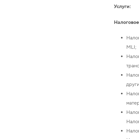
Услуги:
Налоговое
Нало
MLI;
Нало
транс
Налог
други
Нало
матер
Нало
Нало
Нало