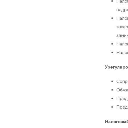
Нало
недро
Налог
товар
адми
Нало
Нало
Урегулиро
Сопро
Обжал
Предс
Предс
Налоговый 