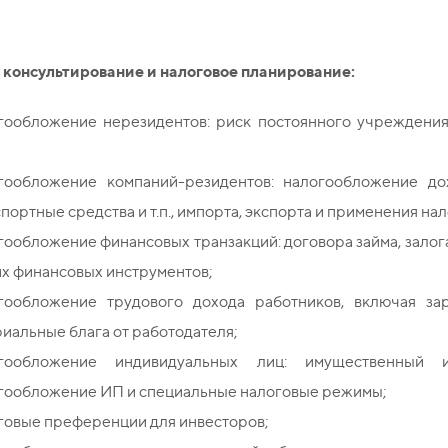
 консультирование и налоговое планирование:
гообложение нерезидентов: риск постоянного учреждения,
гообложение компаний-резидентов: налогообложение дох
портные средства и т.п., импорта, экспорта и применения н
ообложение финансовых транзакций: договора займа, залога
х финансовых инструментов;
гообложение трудового дохода работников, включая за
иальные блага от работодателя;
гообложение индивидуальных лиц: имущественный 
гообложение ИП и специальные налоговые режимы;
говые преференции для инвесторов;