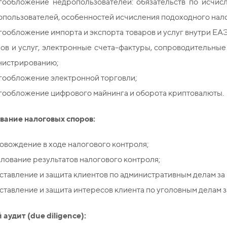
гообложение недропользователей: обязательств по исчис
пользователей, особенностей исчисления подоходного налог
ообложение импорта и экспорта товаров и услуг внутри ЕА
ов и услуг, электронные счета-фактуры, сопроводительные
нистрированию;
гообложение электронной торговли;
гообложение цифрового майнинга и оборота криптовалюты.
вание налоговых споров:
вождение в ходе налогового контроля;
ование результатов налогового контроля;
тавление и защита клиентов по административным делам за
тавление и защита интересов клиента по уголовным делам з
аудит (due diligence):