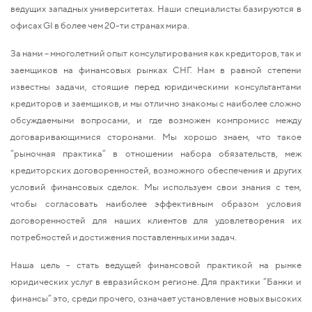
ведущих западных университетах. Наши специалисты базируются в
офисах GI в более чем 20-ти странах мира.
За нами – многолетний опыт консультирования как кредиторов, так и
заемщиков на финансовых рынках СНГ. Нам в равной степени
известны задачи, стоящие перед юридическими консультантами
кредиторов и заемщиков, и мы отлично знакомы с наиболее сложно
обсуждаемыми вопросами, и где возможен компромисс между
договаривающимися сторонами. Мы хорошо знаем, что такое
“рыночная практика” в отношении набора обязательств, меж
кредиторских договоренностей, возможного обеспечения и других
условий финансовых сделок. Мы используем свои знания с тем,
чтобы согласовать наиболее эффективным образом условия
договоренностей для наших клиентов для удовлетворения их
потребностей и достижения поставленных ими задач.
Наша цель - стать ведущей финансовой практикой на рынке
юридических услуг в евразийском регионе. Для практики “Банки и
финансы” это, среди прочего, означает установление новых высоких