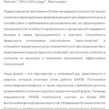
Partners”, “Who's Who Legal”., Best Lawyers.
Предоставляя на протяжении более, чем двадцати восьми лет нашим
клиентам индивидуальные правовые решения для ведения бизнеса, в
соответствии с требованиями законодательства, мы сформировали
уникальный опыт в области организации и юридической поддержки
бизнеса в сфере промышленности и торговли. Способность
предложить оптимальное соотношение “цена-качество” в
отношении юридических услуг, знание местного законодательства и
правоприменительной практики позволяет нам помогать клиентам в
контроле их расходов и получении максимально эффективных
консультаций.
Наша фирма — это партнерство и командный дух, креативность и
энергия, которые отличают стиль работы GRATA. Постоянное
самосовершенствование, а также неуклонное стремление достичь
успеха являются ключом стратегии развития нашей фирмы. Команда
специалистов GRATA International состоит из более 250
высококвалифицированных юристов, обладающих большим опытом
быстрого и профессионального решения юридических вопросов