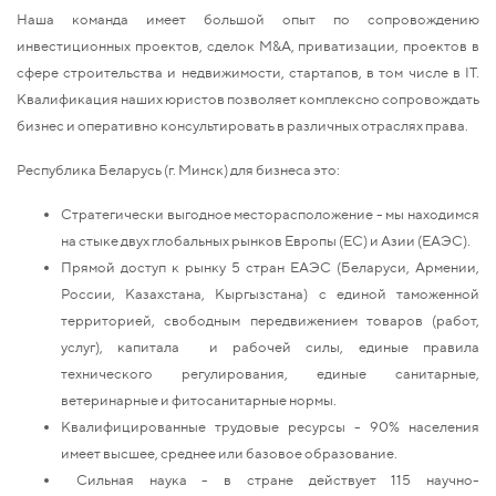
Наша команда имеет большой опыт по сопровождению
инвестиционных проектов, сделок М&A, приватизации, проектов в
сфере строительства и недвижимости, стартапов, в том числе в IT.
Квалификация наших юристов позволяет комплексно сопровождать
бизнес и оперативно консультировать в различных отраслях права.
Республика Беларусь (г. Минск) для бизнеса это:
Стратегически выгодное месторасположение - мы находимся
на стыке двух глобальных рынков Европы (ЕС) и Азии (ЕАЭС).
Прямой доступ к рынку 5 стран ЕАЭС (Беларуси, Армении,
России, Казахстана, Кыргызстана) с единой таможенной
территорией, свободным передвижением товаров (работ,
услуг), капитала и рабочей силы, единые правила
технического регулирования, единые санитарные,
ветеринарные и фитосанитарные нормы.
Квалифицированные трудовые ресурсы - 90% населения
имеет высшее, среднее или базовое образование.
Сильная наука - в стране действует 115
научно-