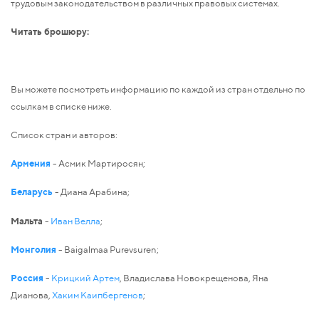
трудовым законодательством в различных правовых системах.
Читать брошюру:
Вы можете посмотреть информацию по каждой из стран отдельно по
ссылкам в списке ниже.
Список стран и авторов:
Армения
- Асмик Мартиросян;
Беларусь
- Диана Арабина;
Мальта
-
Иван Велла
;
Монголия
- Baigalmaa Purevsuren;
Россия
-
Крицкий Артем
, Владислава Новокрещенова, Яна
Дианова,
Хаким Каипбергенов
;