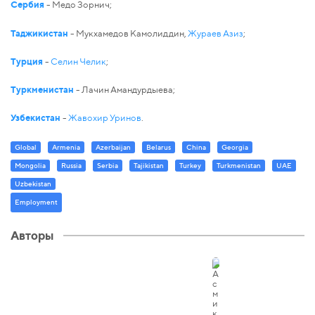
Сербия
- Медо Зорнич;
Таджикистан
- Мукхамедов Камолиддин,
Жураев Азиз
;
Турция
-
Селин Челик
;
Туркменистан
- Лачин Амандурдыева;
Узбекистан
-
Жавохир Уринов
.
Global
Armenia
Azerbaijan
Belarus
China
Georgia
Mongolia
Russia
Serbia
Tajikistan
Turkey
Turkmenistan
UAE
Uzbekistan
Employment
Авторы