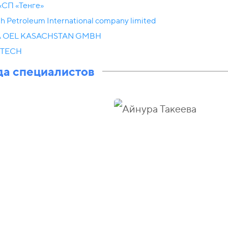
«СП «Тенге»
sh Petroleum International company limited
 OEL KASACHSTAN GMBH
STECH
а специалистов