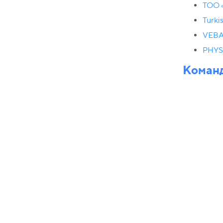
ТОО 
Turki
VEBA
PHY
Команд