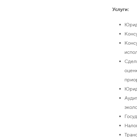
Услуги:
Юрид
Консу
Конс
испол
Сдел
оцен
прио
Юрид
Ауди
эколо
Госу
Налог
Транс