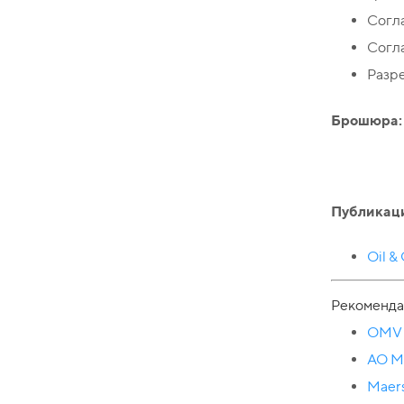
Согл
Согла
Разре
Брошюра:
Публикац
Oil &
Рекоменда
OMV 
АО М
Maers