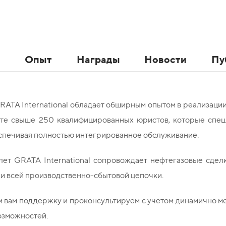
в
Опыт
Награды
Новости
Пу
ATA International обладает обширным опытом в реализации
те свыше 250 квалифицированных юристов, которые специ
спечивая полностью интегрированное обслуживание.
лет GRATA International сопровождает нефтегазовые сдел
и всей производственно-сбытовой цепочки.
 вам поддержку и проконсультируем с учетом динамично м
озможностей.