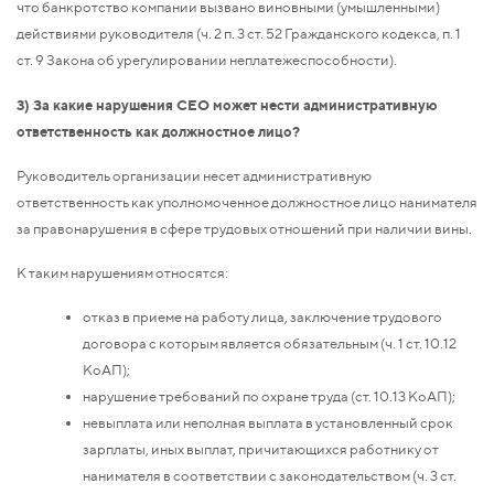
что банкротство компании вызвано виновными (умышленными)
действиями руководителя (ч. 2 п. 3 ст. 52 Гражданского кодекса, п. 1
ст. 9 Закона об урегулировании неплатежеспособности).
3) За какие нарушения CEO может нести административную
ответственность как должностное лицо?
Руководитель организации несет административную
ответственность как уполномоченное должностное лицо нанимателя
за правонарушения в сфере трудовых отношений при наличии вины.
К таким нарушениям относятся:
отказ в приеме на работу лица, заключение трудового
договора с которым является обязательным (ч. 1 ст. 10.12
КоАП);
нарушение требований по охране труда (ст. 10.13 КоАП);
невыплата или неполная выплата в установленный срок
зарплаты, иных выплат, причитающихся работнику от
нанимателя в соответствии с законодательством (ч. 3 ст.