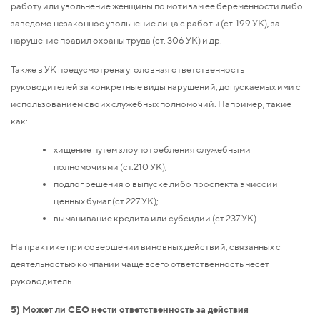
работу или увольнение женщины по мотивам ее беременности либо
заведомо незаконное увольнение лица с работы (ст. 199 УК), за
нарушение правил охраны труда (ст. 306 УК) и др.
Также в УК предусмотрена уголовная ответственность
руководителей за конкретные виды нарушений, допускаемых ими с
использованием своих служебных полномочий. Например, такие
как:
хищение путем злоупотребления служебными
полномочиями (ст.210 УК);
подлог решения о выпуске либо проспекта эмиссии
ценных бумаг (ст.227 УК);
выманивание кредита или субсидии (ст.237 УК).
На практике при совершении виновных действий, связанных с
деятельностью компании чаще всего ответственность несет
руководитель.
5) Может ли CEO нести ответственность за действия