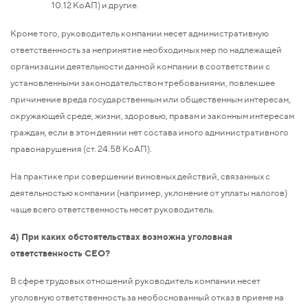
10.12 КоАП) и другие.
Кроме того, руководитель компании несет административную
ответственность за непринятие необходимых мер по надлежащей
организации деятельности данной компании в соответствии с
установленными законодательством требованиями, повлекшее
причинение вреда государственным или общественным интересам,
окружающей среде, жизни, здоровью, правам и законным интересам
граждан, если в этом деянии нет состава иного административного
правонарушения (ст. 24.58 КоАП).
На практике при совершении виновных действий, связанных с
деятельностью компании (например, уклонение от уплаты налогов)
чаще всего ответственность несет руководитель.
4) При каких обстоятельствах возможна уголовная
ответственность CEO?
В сфере трудовых отношений руководитель компании несет
уголовную ответственность за необоснованный отказ в приеме на