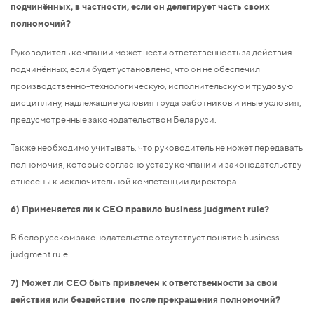
подчинённых, в частности, если он делегирует часть своих
полномочий?
Руководитель компании может нести ответственность за действия
подчинённых, если будет установлено, что он не обеспечил
производственно-технологическую, исполнительскую и трудовую
дисциплину, надлежащие условия труда работников и иные условия,
предусмотренные законодательством Беларуси.
Также необходимо учитывать, что руководитель не может передавать
полномочия, которые согласно уставу компании и законодательству
отнесены к исключительной компетенции директора.
6) Применяется ли к CEO правило business judgment rule?
В белорусском законодательстве отсутствует понятие business
judgment rule.
7) Может ли CEO быть привлечен к ответственности за свои
действия или бездействие после прекращения полномочий?