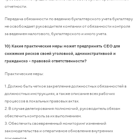
отчетности.
Передача обязанности по ведению бухгалтерского учета бухгалтеру
не освобождает руководителя компании от обязанности контроля
за ведением налогового, бухгалтерского и иного учета.
10) Какие практические меры может предпринять CEO для
снижения рисков своей уголовной, административной и
гражданско - правовой ответственности?
Практические меры:
1. Должно быть четкое закрепление должностных обязанностей в
должностных инструкциях, а также описание всех рабочих
процессов в локальных правовых актах.
2. В случае делегирования полномочий, руководитель обязан
обеспечить контроль за их выполнением.
3. Обеспечить своевременный мониторинг изменений
законодательства и оперативное обновление внутренних
документов.