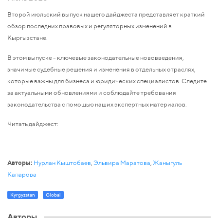
Второй июльский выпуск нашего дайджеста представляет краткий
обзор последних правовых и регуляторных изменений в
Кыргызстане.
В этом выпуске - ключевые законодательные нововведения,
значимые судебные решения и изменения в отдельных отраслях,
которые важны для бизнеса и юридических специалистов. Следите
за актуальными обновлениями и соблюдайте требования
законодательства с помощью наших экспертных материалов.
Читать дайджест:
Авторы:
Нурлан Кыштобаев
,
Эльвира Маратова
,
Жаныгуль
Капарова
Kyrgyzstan
Global
Авторы