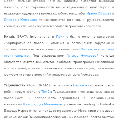
Среди сильных сторон команды клиенты выделяют широкий 
профиль, ориентированность на международных инвесторов и 
надежную поддержку в проектах любого масштаба. 
Ирина Обухова
 и 
Дилором Юлдашева
 также являются ключевыми руководителями 
команды и специализируются в области гражданского права.
Китай. 
GRATA International в 
Пекине
 был отмечен в категории 
«Корпоративное право и слияния и поглощения: зарубежные 
фирмы», заняв престижное место в категории 
«Фирмы, за которыми 
стоит следить»
. Под руководством 
Гульнур Нуркеевой
 команда 
обладает значительным опытом в области трансграничных слияний 
и поглощений, а также прямых иностранных инвестиций, с основным 
фокусом на энергетический и инфраструктурный секторах.
Таджикистан.
 Офис GRATA International в 
Душанбе
 сохраняет свою 
рейтинговую позицию 
Tier 2
 в Таджикистане, и команда признана за 
преданность и способность справляться с неожиданными 
вопросами. 
Камолиддин Мухамедов
 признан как Leading Individual, а 
Баходур Нуров отмечен как Leading associate. Источники описывает 
их команду как “высокопрофессиональных юристов,  всегда быстро 