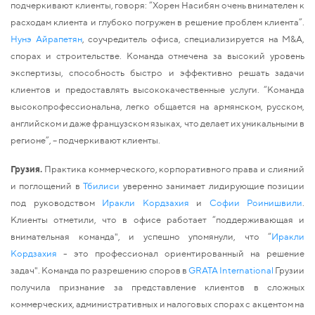
подчеркивают клиенты, говоря: “Хорен Насибян очень внимателен к 
расходам клиента и глубоко погружен в решение проблем клиента”. 
Нунэ Айрапетян
, соучредитель офиса, специализируется на M&A, 
спорах и строительстве. Команда отмечена за высокий уровень 
экспертизы, способность быстро и эффективно решать задачи 
клиентов и предоставлять высококачественные услуги. “Команда 
высокопрофессиональна, легко общается на армянском, русском, 
английском и даже французском языках, что делает их уникальными в 
регионе”, – подчеркивают клиенты. 
Грузия.
 Практика коммерческого, корпоративного права и слияний 
и поглощений в 
Тбилиси
 уверенно занимает лидирующие позиции 
под руководством 
Иракли Кордзахия
 и 
Софии Роинишвили
. 
Клиенты отметили, что в офисе работает “поддерживающая и 
внимательная команда", и успешно упомянули, что “
Иракли 
Кордзахия
 - это профессионал ориентированный на решение 
задач". Команда по разрешению споров в 
GRATA International 
Грузии
получила признание за представление клиентов в сложных 
коммерческих, административных и налоговых спорах с акцентом на 