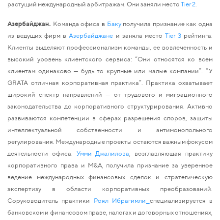
растущий международный арбитражам. Они заняли место 
Tier 2
.
Азербайджан. 
Команда офиса в 
Баку
 получила признание как одна 
из ведущих фирм в 
Азербайджане
 и заняла место 
Tier 3
 рейтинга. 
Клиенты выделяют профессионализм команды, ее вовлеченность и 
высокий уровень клиентского сервиса: “Они относятся ко всем 
клиентам одинаково
 — будь то крупные или малые компании”. “У 
GRATA отличная корпоративная практика”
. 
Практика охватывает 
широкий спектр направлений — от трудового и миграционного 
законодательства до корпоративного структурирования. Активно 
развиваются компетенции в сферах разрешения споров, защиты 
интеллектуальной собственности и антимонопольного 
регулирования. Международные проекты остаются важным фокусом 
деятельности офиса. 
Умми Джалилова
, возглавляющая практику 
корпоративного права и M&A, получила признание за уверенное 
ведение международных финансовых сделок и стратегическую 
экспертизу в области корпоративных преобразований. 
Соруководитель практики
Роял Ибрагимли
специализируется в 
банковском и финансовом праве, налогах и договорных отношениях, 