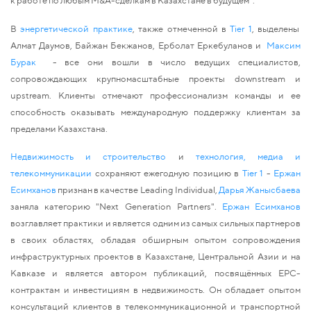
к работе по любым M&A-сделкам в Казахстане в будущем”.
В
энергетической практике
, также отмеченной в 
Tier 1
, выделены
Алмат Даумов, Байжан Бекжанов, Ерболат Еркебуланов и  
Максим 
Бурак
- все они вошли в число ведущих специалистов, 
сопровождающих крупномасштабные проекты downstream и 
upstream. Клиенты отмечают профессионализм команды и ее 
способность оказывать международную поддержку клиентам за 
пределами Казахстана.
Н
едвижимость и строительст
во
 и
технология, медиа и 
телекоммуникации
 сохраняют ежегодную позицию в 
Tier 1
- 
Ержан 
Есимханов
 признан в качестве Leading Individual, 
Дарья Жанысбаева
заняла категорию "Next Generation Partners". 
Ержан Есимханов 
возглавляет практики и является одним из самых сильных партнеров 
в своих областях, обладая обширным опытом сопровождения 
инфраструктурных проектов в Казахстане, Центральной Азии и на 
Кавказе и является автором публикаций, посвящённых EPC-
контрактам и инвестициям в недвижимость. Он обладает опытом 
консультаций клиентов в телекоммуникационной и транспортной 