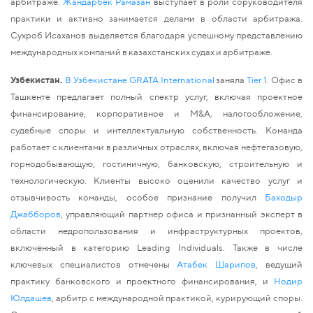
арбитраже. 
Жандарбек Рамазан
 выступает в роли соруководителя 
практики и активно занимается делами в области арбитража. 
Сухроб Исаханов выделяется благодаря успешному представлению 
международных компаний в казахстанских судах и арбитраже. 
Узбекистан. 
В Узбекистане GRATA International
 заняла 
Tier 1
. Офис в 
Ташкенте предлагает полный спектр услуг, включая проектное 
финансирование, корпоративное и M&A, налогообложение, 
судебные споры и интеллектуальную собственность. Команда 
работает с клиентами в различных отраслях, включая нефтегазовую, 
горнодобывающую, гостиничную, банковскую, строительную и 
технологическую. Клиенты высоко оценили качество услуг и 
отзывчивость команды, особое признание получил 
Баходыр 
Джабборов
, управляющий партнер офиса и признанный эксперт в 
области недропользования и инфраструктурных проектов, 
включённый в категорию Leading Individuals. Также в числе 
ключевых специалистов отмечены 
Атабек Шарипов
, ведущий 
практику банковского и проектного финансирования, и 
Нодир 
Юлдашев
, арбитр с международной практикой, курирующий споры. 