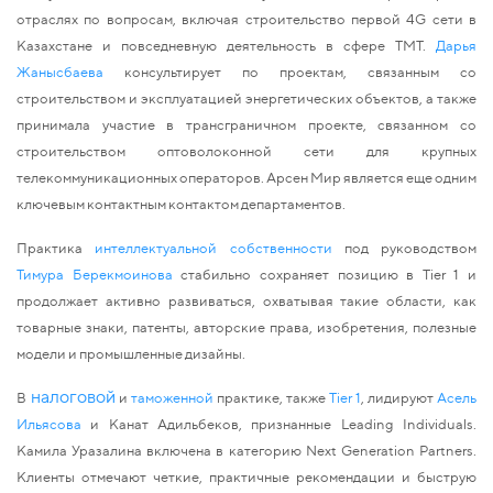
отраслях по вопросам, включая строительство первой 4G сети в 
Казахстане и повседневную деятельность в сфере TMT. 
Дарья 
Жанысбаева
 консультирует по проектам, связанным со 
строительством и эксплуатацией энергетических объектов, а также 
принимала участие в трансграничном проекте, связанном со 
строительством оптоволоконной сети для крупных 
телекоммуникационных операторов. Арсен Мир является еще одним 
ключевым контактным контактом департаментов.
Практика 
интеллектуальной собственности
 под руководством 
Тимура Берекмоинова 
стабильно сохраняет позицию в Tier 1 и 
продолжает активно развиваться, охватывая такие области, как 
товарные знаки, патенты, авторские права, изобретения, полезные 
модели и промышленные дизайны.
налоговой
В
 и 
таможенной 
практике, также 
Tier 1
, лидируют 
Асель 
Ильясова
 и 
Канат Адильбеков
,
признанные Leading Individuals
. 
Камила Уразалина 
включена в категорию Next Generation Partners. 
Клиенты отмечают четкие, практичные рекомендации и быструю 