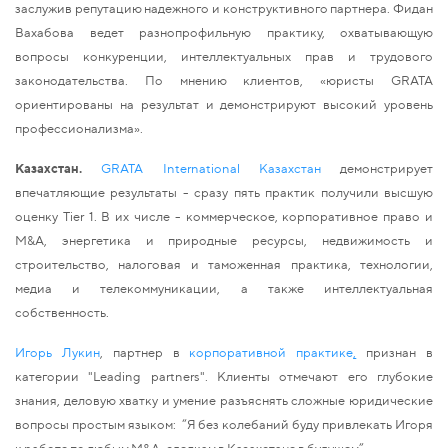
заслужив репутацию надежного и конструктивного партнера. Фидан 
Вахабова ведет разнопрофильную практику, охватывающую 
вопросы конкуренции, интеллектуальных прав и трудового 
законодательства. По мнению клиентов, «юристы GRATA 
ориентированы на результат и демонстрируют высокий уровень 
профессионализма».
Казахстан.
GRATA International Казахстан
 демонстрирует 
впечатляющие результаты - сразу пять практик получили высшую 
оценку Tier 1. В их числе - коммерческое, корпоративное право и 
M&A, энергетика и природные ресурсы, недвижимость и 
строительство, налоговая и таможенная практика, технологии, 
медиа и телекоммуникации, а также интеллектуальная 
собственность.
Игорь Лукин
, партнер в 
корпоративной практике
,
 признан в 
категории "Leading partners". Клиенты отмечают его глубокие 
знания, деловую хватку и умение разъяснять сложные юридические 
вопросы простым языком:  “Я без колебаний буду привлекать Игоря 