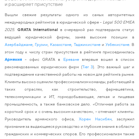
и расширяет присутствие
Вышли свежие результаты одного из самых авторитетных 
международных рейтингов в юридической сфере - 
Legal 500 EMEA 
2025
. 
GRATA International
 в очередной раз подтвердила статус 
ведущей юридической фирмы, заняв высокие позиции в
Азербайджане
, 
Грузии
, 
Казахстане
, 
Таджикистане
 и 
Узбекистане
. В 
этом году к числу стран присутствия в рейтинге присоединилась
Армения
 - офис GRATA в 
Ереване
 впервые вошел в список 
рекомендованных юридических фирм 
(
Tier 3
). Это важный шаг и 
подтверждение качественной работы на новом для рейтинга рынке. 
Клиенты высоко оценили профессионализм команды, работающей в 
таких отраслях, как строительство, фармацевтика, 
телекоммуникации и ИТ, горнодобывающая, легкая и пищевая 
промышленность, а также банковское дело. «Отличная работа за 
короткий срок и с очень высоким качеством», – отмечают клиенты. 
Руководитель армянского офиса, 
Хорен Насибян
, заслужил 
признание за выдающееся руководство и глубокие знания в области 
гражданских и коммерческих споров. Его профессионализм также 