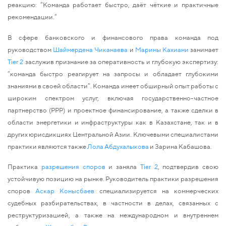
реакцию: “Команда работает быстро, даёт чёткие и практичные 
рекомендации.”
В сфере банковского и финансового права команда под 
руководством 
Шаймердена Чиканаева
 и 
Марины Кахиани
 занимает 
Tier 2
 заслужив признание за оперативность и глубокую экспертизу: 
“команда быстро реагирует на запросы и обладает глубокими 
знаниями в своей области”. Команда имеет обширный опыт работы с 
широким спектром услуг, включая государственно-частное 
партнерство (PPP) и проектное финансирование, а также сделки в 
области энергетики и инфраструктуры как в Казахстане, так и в 
других юрисдикциях Центральной Азии. Ключевыми специалистами 
практики являются также 
Лола Абдухалыкова
 и Зарина Кабашова.
Практика 
разрешения споров
 и
 заняла 
Tier 2
, подтвердив свою 
устойчивую позицию на рынке. Руководитель практики разрешения 
споров 
Аскар Конысбаев
 специализируется на коммерческих 
судебных разбирательствах, в частности в делах, связанных с 
реструктуризацией, а также на международном и внутреннем 