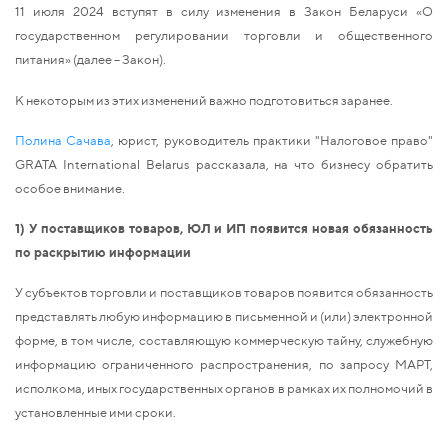
11 июля 2024 вступят в силу изменения в Закон Беларуси «О
государственном регулировании торговли и общественного
питания» (далее – Закон).
К некоторым из этих изменений важно подготовиться заранее.
Полина Сачава
, юрист, руководитель практики "Налоговое право"
GRATA International Belarus рассказала, на что бизнесу обратить
особое внимание.
1) У поставщиков товаров, ЮЛ и ИП появится новая обязанность
по раскрытию информации
У субъектов торговли и поставщиков товаров появится обязанность
представлять любую информацию в письменной и (или) электронной
форме, в том числе, составляющую коммерческую тайну, служебную
информацию ограниченного распространения, по запросу МАРТ,
исполкома, иных государственных органов в рамках их полномочий в
установленные ими сроки.