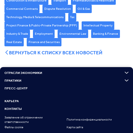
Construction & Infrastructure
Transport
Pharmaceuticals & Healthcare
Commercial Contracts
Dispute Resolution
Oil & Gas
Technology, Media & Telecommunications
Tax
Project Finance & Public-Private Partnership (PPP)
Intellectual Property
Industry & Trade
Employment
Environmental Law
Banking & Finance
Real Estate
Finance and Securities
ВЕРНУТЬСЯ К СПИСКУ ВСЕХ НОВОСТЕЙ
ОТРАСЛИ ЭКОНОМИКИ
ПРАКТИКИ
ПРЕСС-ЦЕНТР
КАРЬЕРА
КОНТАКТЫ
Заявление об ограничении
Политика конфиденциальности
ответственности
Файлы cookie
Карта сайта