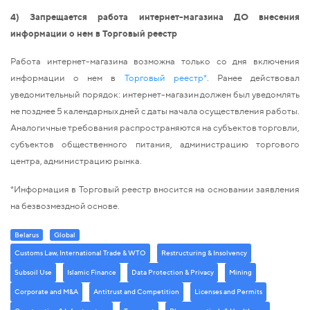
4) Запрещается работа интернет-магазина ДО внесения
информации о нем в Торговый реестр
Работа интернет-магазина возможна только со дня включения
информации о нем в
Торговый реестр*
. Ранее действовал
уведомительный порядок: интернет-магазин должен был уведомлять
не позднее 5 календарных дней с даты начала осуществления работы.
Аналогичные требования распространяются на субъектов торговли,
субъектов общественного питания, администрацию торгового
центра, администрацию рынка.
*Информация в Торговый реестр вносится на основании заявления
на безвозмездной основе.
Belarus
Global
Customs Law, International Trade & WTO
Restructuring & Insolvency
Subsoil Use
Islamic Finance
Data Protection & Privacy
Mining
Corporate and M&A
Antitrust and Competition
Licenses and Permits