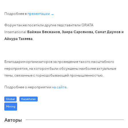
Подробнее в
презентации →
Форум также посетили другие педставители GRATA
International
Байжан Бекжанов, Заира Сарсенова, Самат Даумов и
Айнура Такеева
.
Благодарим организаторов за проведение такого масштабного
мероприятия, на котором были обсуждены наиболее актуальные
темы, связанные с горнодобывающей промышленностью.
Подробнее о мероприятии
на сайте.
Global
Kazakhstan
Mining
Авторы