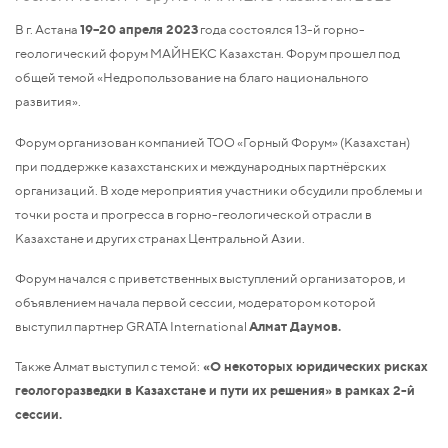
В г. Астана
19–20 апреля 2023
года состоялся 13-й горно-
геологический форум МАЙНЕКС Казахстан. Форум прошел под
общей темой «Недропользование на благо национального
развития».
Форум организован компанией ТОО «Горный Форум» (Казахстан)
при поддержке казахстанских и международных партнёрских
организаций. В ходе мероприятия участники обсудили проблемы и
точки роста и прогресса в горно-геологической отрасли в
Казахстане и других странах Центральной Азии.
Форум начался с приветственных выступлений организаторов, и
объявлением начала первой сессии, модератором которой
выступил партнер GRATA International
Алмат Даумов.
Также Алмат выступил с темой:
«О некоторых юридических рисках
геологоразведки в Казахстане и пути их решения» в рамках 2-й
сессии.