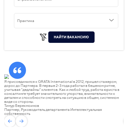
Практика
НАЙТИ ВАКАНСИЮ
Я присоединился к GRATA International в 2012, пришел стажером,
GR
дорос до Партнера. В первые 2-3 года работал в бешеном ритме,
на
учитывая "дедлайны" клиентов. Как и любой труд, работа юриста в
ра
консалтинге требует значительного упорства, внимательности к
на
деталям и способности смотреть на ситуацию в общем, системном
но
виде со стороны.
ко
Тимур Берекмоинов
на
Партнер, Руководитель департамента Интеллектуальная
За
собственность
П